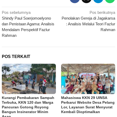
Navigasi
Pos sebelumnya
Pos berikutnya
Shindy Paul Soerjomoelyono
Penolakan Gereja di Jagakarsa
pos
dan Penistaan Agama: Analisis
: Analisis Melalui Teori Fazlur
Mendalam Perspektif Fazlur
Rahman
Rahman
POS TERKAIT
Kurangi Pembakaran Sampah
Mahasiswa KKN 29 UINSA
Terbuka, KKN 120 dan Warga
Perbarui Website Desa Pelang
Pancuran Gotong Royong
Lor, Layanan Surat Menyurat
Bangun Insinerator Minim
Kembali Dioptimalkan
Asap