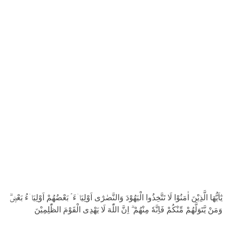
يٰٓاَيُّهَا الَّذِيْنَ اٰمَنُوْا لَا تَتَّخِذُوا الْيَهُوْدَ وَالنَّصٰرٰٓى اَوْلِيَاۤءَ ۘ بَعْضُهُمْ اَوْلِيَاۤءُ بَعْضٍۗ
وَمَنْ يَّتَوَلَّهُمْ مِّنْكُمْ فَاِنَّهٗ مِنْهُمْ ۗ اِنَّ اللّٰهَ لَا يَهْدِى الْقَوْمَ الظّٰلِمِيْنَ