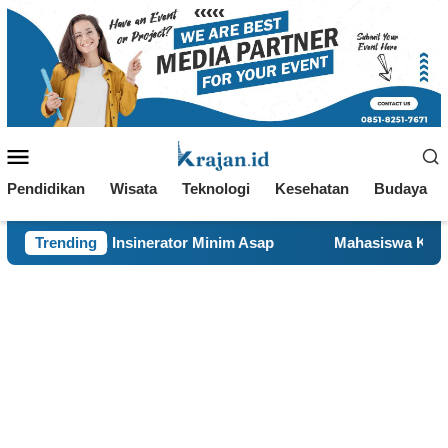
Loncat
ke
konten
Menu
Mobile
Pendidikan
Wisata
Teknologi
Kesehatan
Budaya
ator Minim Asap
Trending
Mahasiswa KKN 29 UINSA Perbarui Web