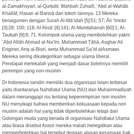
al-Zamakhsyarī, al-Qurṭubī, Wahbah Zuhailī, ‘Abd al-Wahāb
Khallāf, Ḥasan al-Bannā dan tokoh lainnya. 13 Mereka
berargumen dengan Surah Al-Mā’idah [5]:51; 57; Āli ‘Imrān
[3]:28; 100; 118; Al-Nisā’ [4]:141; Al-Mumtaḥanah [60]:1; Al-
Taubah [9]:8; 71. Kelompok ulama yang membolehkan yakni
‘Abd Allāh Aḥmad al-Na‘īm, Muḥammad Ṭāhā, Asghar Ali
Enginer, Ariq al-Biṣrī, serta Muḥammad Sa’īd alAṣmawi.
Mereka sering dikategorikan sebagai ulama liberal.
Pendapat merekalah yang menjadi dasar bolehnya memilih
pemimpin yang non-muslim
Di Indonesia sendiri memiliki dua organisasi Islam terbesar
yaitu diantaranya Nahdlatul Ulama (NU) dan Muhammadiyah
dalam menanggapi isu tentang kepemimpinan non muslim
NU menyikapi bahwa memberikan kekuasaan kepada non
muslim adalah hal yang tidak diperbolehkan tetapi dari
Golongan muda yang berada di organisasi Nahdlatul Ulama
atau biasa disebut Ansor mereka malah melegalkan atau
memperbolehkan hal tersebut dengan alasan kesamaan hak.