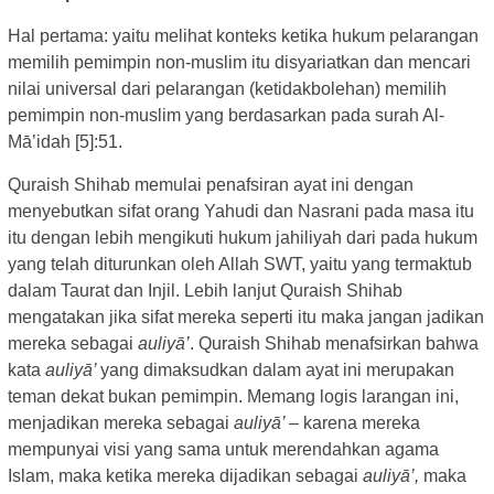
Hal pertama: yaitu melihat konteks ketika hukum pelarangan
memilih pemimpin non-muslim itu disyariatkan dan mencari
nilai universal dari pelarangan (ketidakbolehan) memilih
pemimpin non-muslim yang berdasarkan pada surah Al-
Mā’idah [5]:51.
Quraish Shihab memulai penafsiran ayat ini dengan
menyebutkan sifat orang Yahudi dan Nasrani pada masa itu
itu dengan lebih mengikuti hukum jahiliyah dari pada hukum
yang telah diturunkan oleh Allah SWT, yaitu yang termaktub
dalam Taurat dan Injil. Lebih lanjut Quraish Shihab
mengatakan jika sifat mereka seperti itu maka jangan jadikan
mereka sebagai
auliyā’
. Quraish Shihab menafsirkan bahwa
kata
auliyā’
yang dimaksudkan dalam ayat ini merupakan
teman dekat bukan pemimpin. Memang logis larangan ini,
menjadikan mereka sebagai
auliyā’
– karena mereka
mempunyai visi yang sama untuk merendahkan agama
Islam, maka ketika mereka dijadikan sebagai
auliyā’,
maka