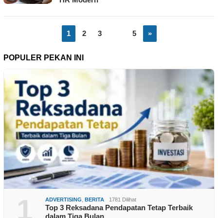
1
2
3
…
5
»
POPULER PEKAN INI
1
ADVERTISING
,
BERITA
1781 Dilihat
Top 3 Reksadana Pendapatan Tetap Terbaik
dalam Tiga Bulan