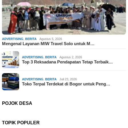
ADVERTISING
,
BERITA
Agustus 5, 2026
Mengenal Layanan MIW Travel Solo untuk M…
ADVERTISING
,
BERITA
Agustus 2, 2026
Top 3 Reksadana Pendapatan Tetap Terbaik…
ADVERTISING
,
BERITA
Juli 23, 2026
Toko Terpal Terdekat di Bogor untuk Peng…
POJOK DESA
TOPIK POPULER