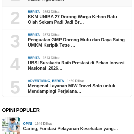
2
BERITA
1653 Dilihat
KKM UNIBA 27 Dorong Warga Kebon Ratu
Olah Sekam Padi Jadi Br…
3
BERITA
1573 Dilihat
Penguatan GMP Dorong Mutu dan Daya Saing
UMKM Keripik Tette …
4
BERITA
1543 Dilihat
UBSI Surakarta Raih Prestasi di Pekan Inovasi
Nasional 2026…
5
ADVERTISING
,
BERITA
1460 Dilihat
Mengenal Layanan MIW Travel Solo untuk
Mendampingi Perjalana…
OPINI POPULER
OPINI
1649 Dilihat
Caring, Fondasi Pelayanan Kesehatan yang…