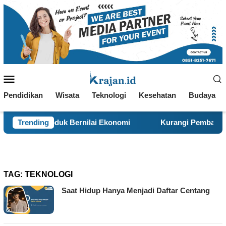
Loncat
ke
konten
Menu
Mobile
Pendidikan
Wisata
Teknologi
Kesehatan
Budaya
oduk Bernilai Ekonomi
Trending
Kurangi Pembakaran Sampah Ter
TAG:
TEKNOLOGI
Saat Hidup Hanya Menjadi Daftar Centang