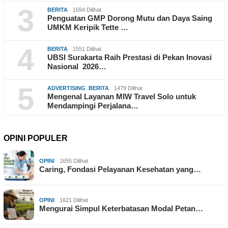
3
BERITA
1594 Dilihat
Penguatan GMP Dorong Mutu dan Daya Saing
UMKM Keripik Tette …
4
BERITA
1551 Dilihat
UBSI Surakarta Raih Prestasi di Pekan Inovasi
Nasional 2026…
5
ADVERTISING
,
BERITA
1479 Dilihat
Mengenal Layanan MIW Travel Solo untuk
Mendampingi Perjalana…
OPINI POPULER
OPINI
1655 Dilihat
Caring, Fondasi Pelayanan Kesehatan yang…
OPINI
1621 Dilihat
Mengurai Simpul Keterbatasan Modal Petan…