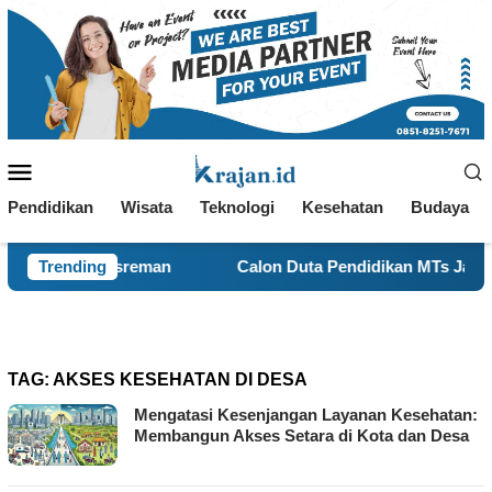
Loncat
ke
konten
Menu
Mobile
Pendidikan
Wisata
Teknologi
Kesehatan
Budaya
 Kasreman
Trending
Calon Duta Pendidikan MTs Jabal Nurrohman 
TAG:
AKSES KESEHATAN DI DESA
Mengatasi Kesenjangan Layanan Kesehatan:
Membangun Akses Setara di Kota dan Desa