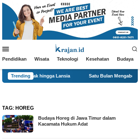
Loncat
ke
konten
Menu
Mobile
Pendidikan
Wisata
Teknologi
Kesehatan
Budaya
Anak hingga Lansia
Trending
Satu Bulan Mengabdi, BBK 8 UNAIR
TAG:
HOREG
Budaya Horeg di Jawa Timur dalam
Kacamata Hukum Adat