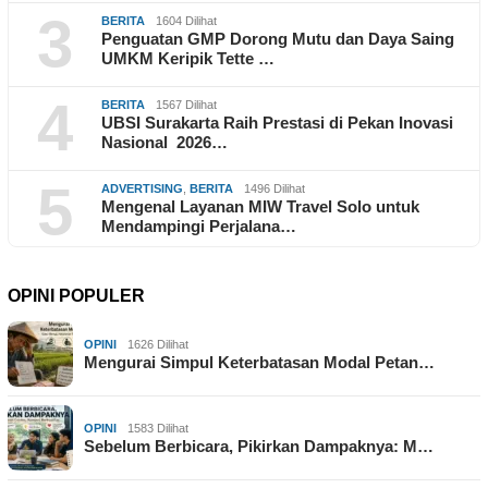
3
BERITA
1604 Dilihat
Penguatan GMP Dorong Mutu dan Daya Saing
UMKM Keripik Tette …
4
BERITA
1567 Dilihat
UBSI Surakarta Raih Prestasi di Pekan Inovasi
Nasional 2026…
5
ADVERTISING
,
BERITA
1496 Dilihat
Mengenal Layanan MIW Travel Solo untuk
Mendampingi Perjalana…
OPINI POPULER
OPINI
1626 Dilihat
Mengurai Simpul Keterbatasan Modal Petan…
OPINI
1583 Dilihat
Sebelum Berbicara, Pikirkan Dampaknya: M…