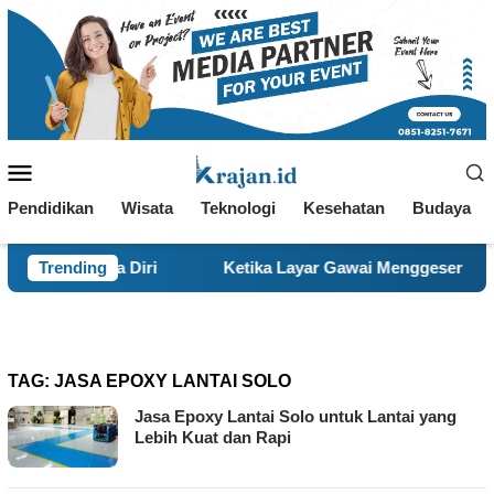
Loncat
ke
konten
Menu
Mobile
Pendidikan
Wisata
Teknologi
Kesehatan
Budaya
rima Diri
Trending
Ketika Layar Gawai Menggeser Komunikasi Ke
TAG:
JASA EPOXY LANTAI SOLO
Jasa Epoxy Lantai Solo untuk Lantai yang
Lebih Kuat dan Rapi