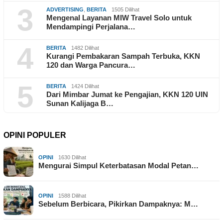
3
ADVERTISING
,
BERITA
1505 Dilihat
Mengenal Layanan MIW Travel Solo untuk
Mendampingi Perjalana…
4
BERITA
1482 Dilihat
Kurangi Pembakaran Sampah Terbuka, KKN
120 dan Warga Pancura…
5
BERITA
1424 Dilihat
Dari Mimbar Jumat ke Pengajian, KKN 120 UIN
Sunan Kalijaga B…
OPINI POPULER
OPINI
1630 Dilihat
Mengurai Simpul Keterbatasan Modal Petan…
OPINI
1588 Dilihat
Sebelum Berbicara, Pikirkan Dampaknya: M…