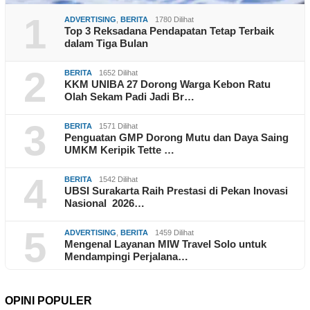
1
ADVERTISING
,
BERITA
1780 Dilihat
Top 3 Reksadana Pendapatan Tetap Terbaik
dalam Tiga Bulan
2
BERITA
1652 Dilihat
KKM UNIBA 27 Dorong Warga Kebon Ratu
Olah Sekam Padi Jadi Br…
3
BERITA
1571 Dilihat
Penguatan GMP Dorong Mutu dan Daya Saing
UMKM Keripik Tette …
4
BERITA
1542 Dilihat
UBSI Surakarta Raih Prestasi di Pekan Inovasi
Nasional 2026…
5
ADVERTISING
,
BERITA
1459 Dilihat
Mengenal Layanan MIW Travel Solo untuk
Mendampingi Perjalana…
OPINI POPULER