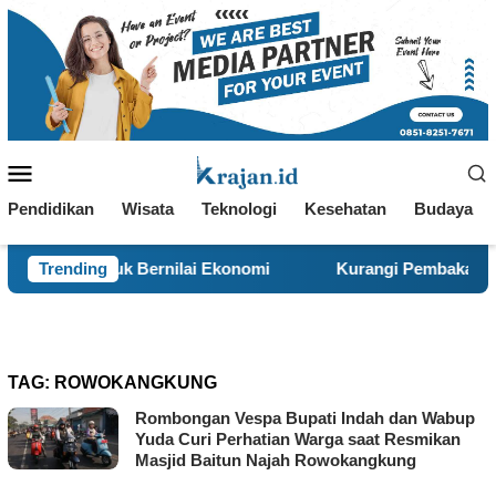
Loncat
ke
konten
Menu
Mobile
Pendidikan
Wisata
Teknologi
Kesehatan
Budaya
uk Bernilai Ekonomi
Trending
Kurangi Pembakaran Sampah Terb
TAG:
ROWOKANGKUNG
Rombongan Vespa Bupati Indah dan Wabup
Yuda Curi Perhatian Warga saat Resmikan
Masjid Baitun Najah Rowokangkung