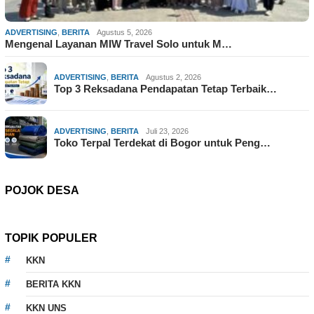
ADVERTISING
,
BERITA
Agustus 5, 2026
Mengenal Layanan MIW Travel Solo untuk M…
ADVERTISING
,
BERITA
Agustus 2, 2026
Top 3 Reksadana Pendapatan Tetap Terbaik…
ADVERTISING
,
BERITA
Juli 23, 2026
Toko Terpal Terdekat di Bogor untuk Peng…
POJOK DESA
TOPIK POPULER
KKN
BERITA KKN
KKN UNS