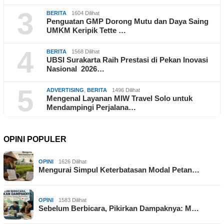
3
BERITA
1604 Dilihat
Penguatan GMP Dorong Mutu dan Daya Saing
UMKM Keripik Tette …
4
BERITA
1568 Dilihat
UBSI Surakarta Raih Prestasi di Pekan Inovasi
Nasional 2026…
5
ADVERTISING
,
BERITA
1496 Dilihat
Mengenal Layanan MIW Travel Solo untuk
Mendampingi Perjalana…
OPINI POPULER
OPINI
1626 Dilihat
Mengurai Simpul Keterbatasan Modal Petan…
OPINI
1583 Dilihat
Sebelum Berbicara, Pikirkan Dampaknya: M…