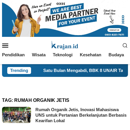
Loncat
ke
konten
Menu
Mobile
Pendidikan
Wisata
Teknologi
Kesehatan
Budaya
a
Trending
Satu Bulan Mengabdi, BBK 8 UNAIR Tampilkan Capaia
TAG:
RUMAH ORGANIK JETIS
Rumah Organik Jetis, Inovasi Mahasiswa
UNS untuk Pertanian Berkelanjutan Berbasis
Kearifan Lokal