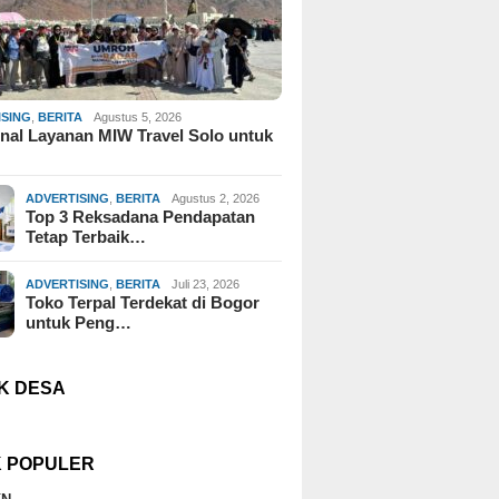
ISING
,
BERITA
Agustus 5, 2026
al Layanan MIW Travel Solo untuk
ADVERTISING
,
BERITA
Agustus 2, 2026
Top 3 Reksadana Pendapatan
Tetap Terbaik…
ADVERTISING
,
BERITA
Juli 23, 2026
Toko Terpal Terdekat di Bogor
untuk Peng…
K DESA
K POPULER