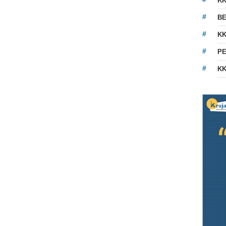
K
BE
KK
PE
KK