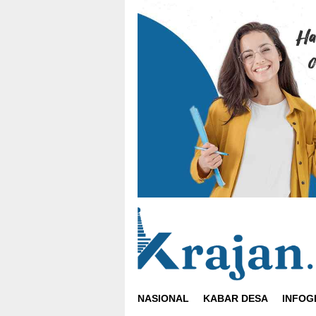
Loncat
ke
konten
NASIONAL
KABAR DESA
INFOG