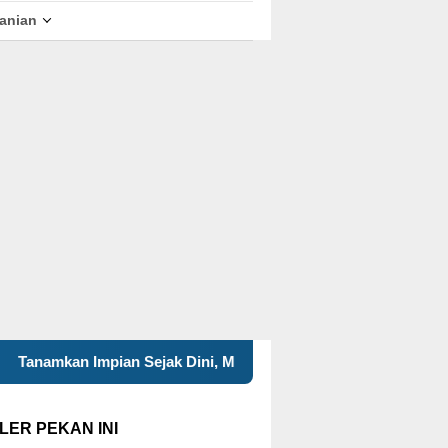
tanian
pian Sejak Dini, Mahasiswa UNAIR Perkenalkan Ragam Profesi
LER PEKAN INI