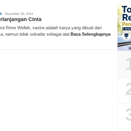
Redaksi
A
Desember 30, 2024
rlanjangan Cinta
ut Rene Wellek, sastra adalah karya yang dibuat dari
a, namun tidak sekadar sebagai alat
Baca Selengkapnya