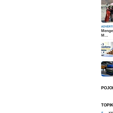
ADVERT
Mengen
M…
POJO
TOPI