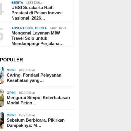
4
BERITA
1553 Dilihat
UBSI Surakarta Raih
Prestasi di Pekan Inovasi
Nasional 2026…
5
ADVERTISING
,
BERITA
1482 Dilihat
Mengenal Layanan MIW
Travel Solo untuk
Mendampingi Perjalana…
I POPULER
OPINI
1655 Dilihat
Caring, Fondasi Pelayanan
Kesehatan yang…
OPINI
1622 Dilihat
Mengurai Simpul Keterbatasan
Modal Petan…
OPINI
1577 Dilihat
Sebelum Berbicara, Pikirkan
Dampaknya: M…