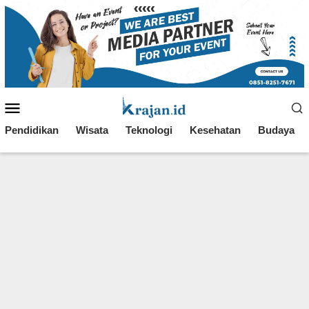
Loncat
ke
konten
Menu
Mobile
Pendidikan
Wisata
Teknologi
Kesehatan
Budaya