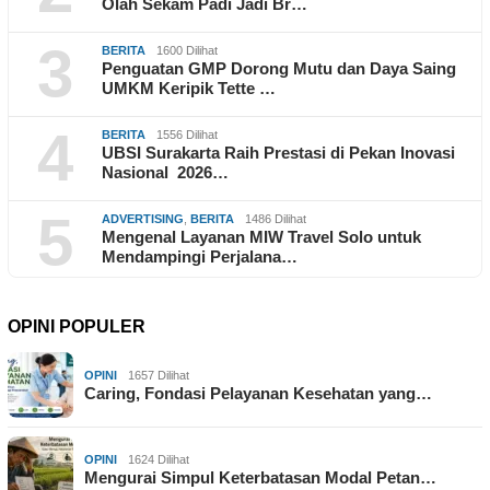
Olah Sekam Padi Jadi Br…
3
BERITA
1600 Dilihat
Penguatan GMP Dorong Mutu dan Daya Saing
UMKM Keripik Tette …
4
BERITA
1556 Dilihat
UBSI Surakarta Raih Prestasi di Pekan Inovasi
Nasional 2026…
5
ADVERTISING
,
BERITA
1486 Dilihat
Mengenal Layanan MIW Travel Solo untuk
Mendampingi Perjalana…
OPINI POPULER
OPINI
1657 Dilihat
Caring, Fondasi Pelayanan Kesehatan yang…
OPINI
1624 Dilihat
Mengurai Simpul Keterbatasan Modal Petan…