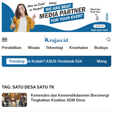
Loncat
ke
konten
Menu
Mobile
Pendidikan
Wisata
Teknologi
Kesehatan
Budaya
s untuk Kuliah? ASUS Vivobook S14
Trending
Mengenal Self-Con
TAG:
SATU DESA SATU TK
Kemendes dan Kemendikdasmen Bersinergi
Tingkatkan Kualitas SDM Desa