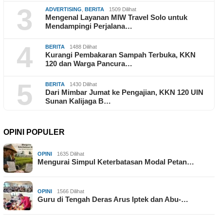
3
ADVERTISING
,
BERITA
1509 Dilihat
Mengenal Layanan MIW Travel Solo untuk
Mendampingi Perjalana…
4
BERITA
1488 Dilihat
Kurangi Pembakaran Sampah Terbuka, KKN
120 dan Warga Pancura…
5
BERITA
1430 Dilihat
Dari Mimbar Jumat ke Pengajian, KKN 120 UIN
Sunan Kalijaga B…
OPINI POPULER
OPINI
1635 Dilihat
Mengurai Simpul Keterbatasan Modal Petan…
OPINI
1566 Dilihat
Guru di Tengah Deras Arus Iptek dan Abu-…