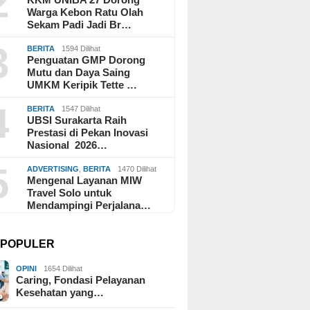
2
Warga Kebon Ratu Olah
Sekam Padi Jadi Br…
3
BERITA
1594 Dilihat
Penguatan GMP Dorong
Mutu dan Daya Saing
UMKM Keripik Tette …
4
BERITA
1547 Dilihat
UBSI Surakarta Raih
Prestasi di Pekan Inovasi
Nasional 2026…
5
ADVERTISING
,
BERITA
1470 Dilihat
Mengenal Layanan MIW
Travel Solo untuk
Mendampingi Perjalana…
I POPULER
OPINI
1654 Dilihat
Caring, Fondasi Pelayanan
Kesehatan yang…