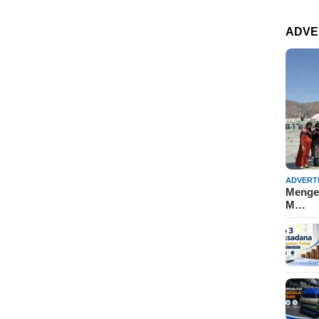
ADVE
ADVERT
Mengen
M…