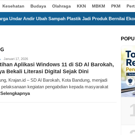
Kesehatan
Budaya
Olahraga
KKN
MBKM
PKM
Per
 Sampah Plastik Jadi Produk Bernilai Ekonomi
Kurang
POPU
NG
Redaksi
A
Januari 17, 2026
tihan Aplikasi Windows 11 di SD Al Barokah,
Krajan.id
a Bekali Literasi Digital Sejak Dini
ng, Krajan.id – SD Al Barokah, Kota Bandung, menjadi
i pelaksanaan kegiatan pengabdian kepada masyarakat
 Selengkapnya