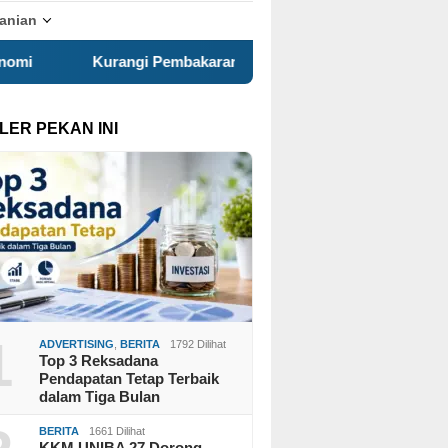
tanian
i Pembakaran Sampah Terbuka, KKN 120 dan Warga Pancuran G
LER PEKAN INI
1
ADVERTISING
,
BERITA
1792 Dilihat
Top 3 Reksadana
Pendapatan Tetap Terbaik
dalam Tiga Bulan
BERITA
1661 Dilihat
KKM UNIBA 27 Dorong