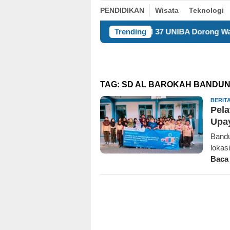
PENDIDIKAN
Wisata
Teknologi
KKM 37 UNIBA Dorong Warga Undar Andir Ubah
Trending
TAG:
SD AL BAROKAH BANDU
BERIT
Pela
Upay
Bandu
lokas
Baca