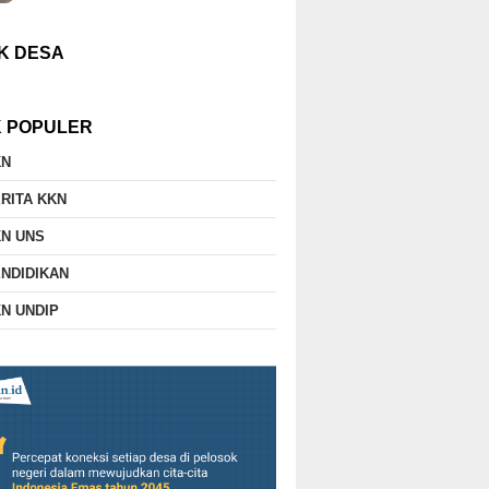
K DESA
K POPULER
KN
RITA KKN
N UNS
NDIDIKAN
N UNDIP