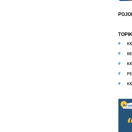
POJO
TOPI
K
BE
KK
PE
KK