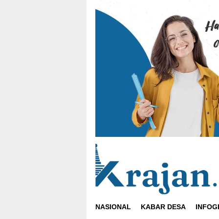
Loncat
ke
konten
NASIONAL
KABAR DESA
INFOG