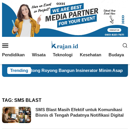
Loncat
ke
konten
Menu
Mobile
Pendidikan
Wisata
Teknologi
Kesehatan
Budaya
Gotong Royong Bangun Insinerator Minim Asap
Trending
Mahasi
TAG:
SMS BLAST
SMS Blast Masih Efektif untuk Komunikasi
Bisnis di Tengah Padatnya Notifikasi Digital