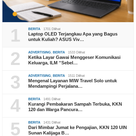
1
BERITA
1701 Dilihat
Laptop OLED Terjangkau Apa yang Bagus
untuk Kuliah? ASUS Viv…
2
ADVERTISING
,
BERITA
1533 Dilihat
Ketika Layar Gawai Menggeser Komunikasi
Keluarga, ILM “Sebel…
3
ADVERTISING
,
BERITA
1511 Dilihat
Mengenal Layanan MIW Travel Solo untuk
Mendampingi Perjalana…
4
BERITA
1491 Dilihat
Kurangi Pembakaran Sampah Terbuka, KKN
120 dan Warga Pancura…
5
BERITA
1431 Dilihat
Dari Mimbar Jumat ke Pengajian, KKN 120 UIN
Sunan Kalijaga B…