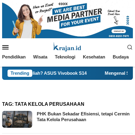
Loncat
ke
konten
Menu
Mobile
Pendidikan
Wisata
Teknologi
Kesehatan
Budaya
uk Kuliah? ASUS Vivobook S14
Trending
Mengenal Self-Concept,
TAG:
TATA KELOLA PERUSAHAAN
PHK Bukan Sekadar Efisiensi, tetapi Cermin
Tata Kelola Perusahaan