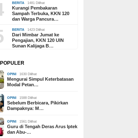
4
BERITA
1481 Dilihat
Kurangi Pembakaran
Sampah Terbuka, KKN 120
dan Warga Pancura…
5
BERITA
1423 Dilihat
Dari Mimbar Jumat ke
Pengajian, KKN 120 UIN
Sunan Kalijaga B…
I POPULER
OPINI
1630 Dilihat
Mengurai Simpul Keterbatasan
Modal Petan…
OPINI
1588 Dilihat
Sebelum Berbicara, Pikirkan
Dampaknya: M…
OPINI
1561 Dilihat
Guru di Tengah Deras Arus Iptek
dan Abu-…