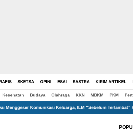
RAFIS
SKETSA
OPINI
ESAI
SASTRA
KIRIM ARTIKEL
Kesehatan
Budaya
Olahraga
KKN
MBKM
PKM
Per
asi Keluarga, ILM “Sebelum Terlambat” Hadirkan Pesan Reflek
POPU