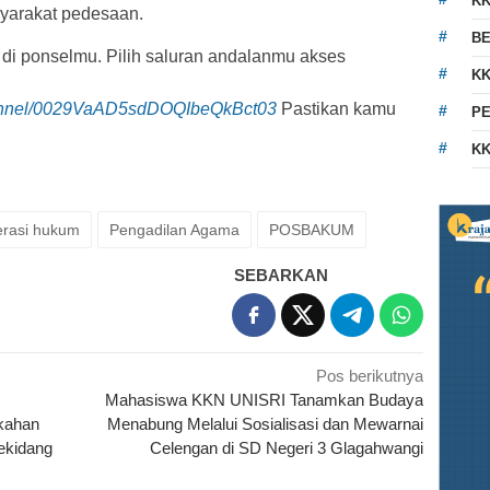
K
yarakat pedesaan.
BE
 di ponselmu. Pilih saluran andalanmu akses
KK
hannel/0029VaAD5sdDOQIbeQkBct03
Pastikan kamu
PE
KK
terasi hukum
Pengadilan Agama
POSBAKUM
SEBARKAN
Pos berikutnya
Mahasiswa KKN UNISRI Tanamkan Budaya
kahan
Menabung Melalui Sosialisasi dan Mewarnai
ekidang
Celengan di SD Negeri 3 Glagahwangi