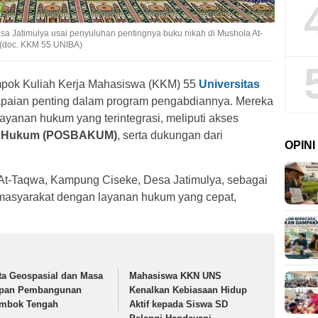
Jatimulya usai penyuluhan pentingnya buku nikah di Mushola At-
 (doc. KKM 55 UNIBA)
pok Kuliah Kerja Mahasiswa (KKM) 55
Universitas
apaian penting dalam program pengabdiannya. Mereka
layanan hukum yang terintegrasi, meliputi akses
n Hukum (POSBAKUM)
, serta dukungan dari
OPIN
 At-Taqwa, Kampung Ciseke, Desa Jatimulya, sebagai
masyarakat dengan layanan hukum yang cepat,
ta Geospasial dan Masa
Mahasiswa KKN UNS
pan Pembangunan
Kenalkan Kebiasaan Hidup
mbok Tengah
Aktif kepada Siswa SD