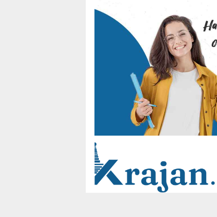
Loncat
ke
konten