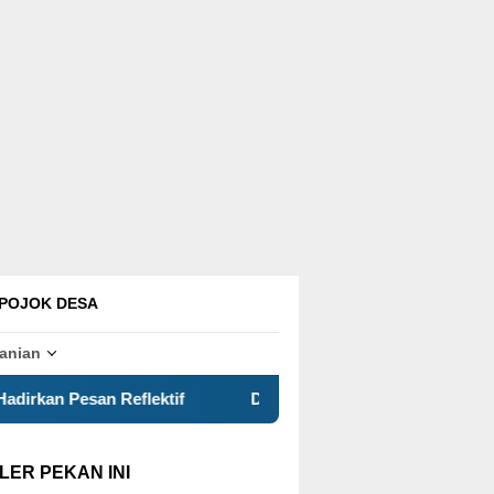
POJOK DESA
tanian
tif
Data Geospasial dan Masa Depan Pembangunan Lo
LER PEKAN INI