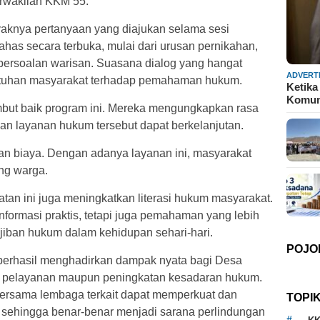
erwakilan KKM 55.
nyaknya pertanyaan yang diajukan selama sesi
ahas secara terbuka, mulai dari urusan pernikahan,
 persoalan warisan. Suasana dialog yang hangat
ADVERT
utuhan masyarakat terhadap pemahaman hukum.
Ketika
Komun
ut baik program ini. Mereka mengungkapkan rasa
an layanan hukum tersebut dapat berkelanjutan.
dan biaya. Dengan adanya layanan ini, masyarakat
ang warga.
tan ini juga meningkatkan literasi hukum masyarakat.
formasi praktis, tetapi juga pemahaman yang lebih
ban hukum dalam kehidupan sehari-hari.
POJO
erhasil menghadirkan dampak nyata bagi Desa
uktur pelayanan maupun peningkatan kesadaran hukum.
bersama lembaga terkait dapat memperkuat dan
TOPI
, sehingga benar-benar menjadi sarana perlindungan