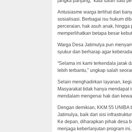
jangka panjang,” kata salah satu p
Antusiasme warga terlihat dari ba
sosialisasi. Berbagai isu hukum dib
perceraian, hak asuh anak, hingga
memperlihatkan betapa besar keb
Warga Desa Jatimulya pun menyamb
syukur dan berharap agar keberada
“Selama ini kami terkendala jarak 
lebih terbantu,” ungkap salah seor
Selain menghadirkan layanan, kegia
Masyarakat tidak hanya mendapat in
mendalam mengenai hak dan kewaji
Dengan demikian, KKM 55 UNIBA b
Jatimulya, baik dari sisi infrastr
Ke depan, diharapkan pihak desa 
menjaga keberlanjutan program ini