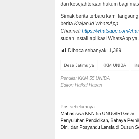
dan kesejahteraan hukum bagi mas
Simak berita terbaru kami langsung
berita
Krajan.id WhatsApp
Channel:
https://whatsapp.com/c
sudah install aplikasi WhatsApp ya.
Dibaca sebanyak:
1,389
Desa Jatimulya
KKM UNIBA
li
Penulis: KKM 55 UNIBA
Editor: Haikal Hasan
Navigasi
Pos sebelumnya
Mahasiswa KKN 55 UNUGIRI Gelar
pos
Penyuluhan Pendidikan, Bahaya Perni
Dini, dan Posyandu Lansia di Dusun S