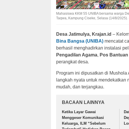
Mahasiswa KKM 55 UNIBA bersama warga Desa 
Taqwa, Kampung Ciseke, Selasa (14/8/2025).
Desa Jatimulya, Krajan.id
– Kelom
Bina Bangsa (UNIBA)
mencatat c
berhasil menghadirkan instalasi pe
Pengadilan Agama
,
Pos Bantua
perangkat desa.
Program ini dipusatkan di Mushola
langkah nyata untuk mendekatkan 
mudah, dan terjangkau.
BACAAN LAINNYA
Ketika Layar Gawai
Da
Menggeser Komunikasi
De
Keluarga, ILM “Sebelum
Lo