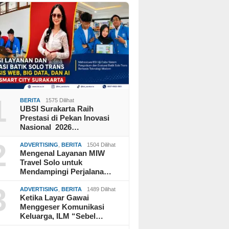
1
BERITA
1575 Dilihat
UBSI Surakarta Raih
Prestasi di Pekan Inovasi
Nasional 2026…
2
ADVERTISING
,
BERITA
1504 Dilihat
Mengenal Layanan MIW
Travel Solo untuk
Mendampingi Perjalana…
3
ADVERTISING
,
BERITA
1489 Dilihat
Ketika Layar Gawai
Menggeser Komunikasi
Keluarga, ILM “Sebel…