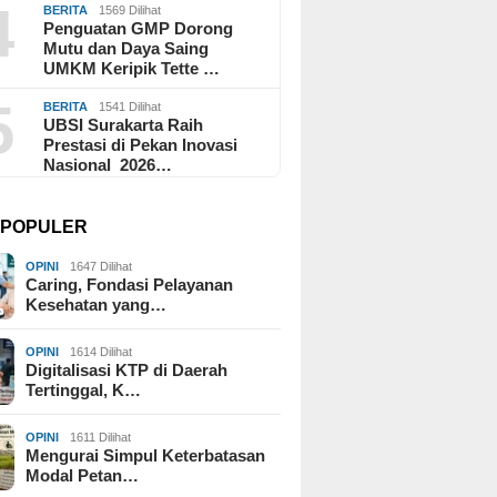
4
BERITA
1569 Dilihat
Penguatan GMP Dorong
Mutu dan Daya Saing
UMKM Keripik Tette …
5
BERITA
1541 Dilihat
UBSI Surakarta Raih
Prestasi di Pekan Inovasi
Nasional 2026…
I POPULER
OPINI
1647 Dilihat
Caring, Fondasi Pelayanan
Kesehatan yang…
OPINI
1614 Dilihat
Digitalisasi KTP di Daerah
Tertinggal, K…
OPINI
1611 Dilihat
Mengurai Simpul Keterbatasan
Modal Petan…