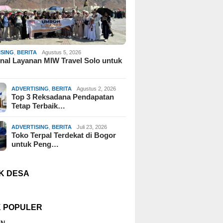
ISING
,
BERITA
Agustus 5, 2026
al Layanan MIW Travel Solo untuk
ADVERTISING
,
BERITA
Agustus 2, 2026
Top 3 Reksadana Pendapatan
Tetap Terbaik…
ADVERTISING
,
BERITA
Juli 23, 2026
Toko Terpal Terdekat di Bogor
untuk Peng…
K DESA
K POPULER