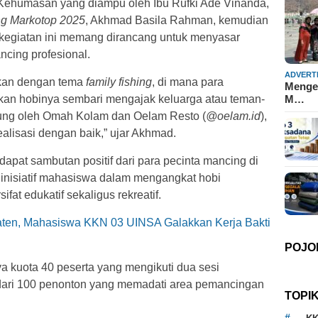
a Kehumasan yang diampu oleh Ibu Rufki Ade Vinanda,
g Markotop 2025
, Akhmad Basila Rahman, kemudian
egiatan ini memang dirancang untuk menyasar
ncing profesional.
ADVERT
akan dengan tema
family fishing
, di mana para
Mengen
an hobinya sembari mengajak keluarga atau teman-
M…
kung oleh Omah Kolam dan Oelam Resto (
@oelam.id
),
ealisasi dengan baik,” ujar Akhmad.
pat sambutan positif dari para pecinta mancing di
inisiatif mahasiswa dalam mengangkat hobi
at edukatif sekaligus rekreatif.
laten, Mahasiswa KKN 03 UINSA Galakkan Kerja Bakti
POJO
ya kuota 40 peserta yang mengikuti dua sesi
 dari 100 penonton yang memadati area pemancingan
TOPI