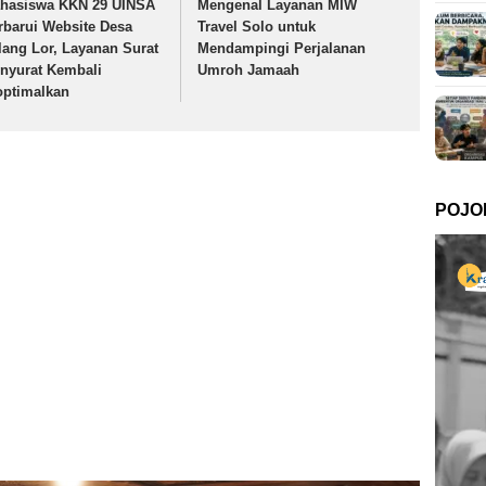
hasiswa KKN 29 UINSA
Mengenal Layanan MIW
rbarui Website Desa
Travel Solo untuk
lang Lor, Layanan Surat
Mendampingi Perjalanan
nyurat Kembali
Umroh Jamaah
optimalkan
POJO