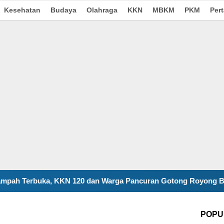
Kesehatan
Budaya
Olahraga
KKN
MBKM
PKM
Per
Warga Pancuran Gotong Royong Bangun Insinerator Minim Asa
POPU