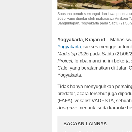
Suasana penuh semangat dan tawa peserta se
2025' yang digelar oleh mahasiswa Amikom Y
Banguntapan, Yogyakarta pada Sabtu (21/06/20
Yogyakarta, Krajan.id
– Mahasiswa
Yogyakarta
, sukses menggelar lom
Markotop 2025
pada Sabtu (21/06/2
Project,
lomba mancing ini bekerj
Cafe, yang beralamatkan di Jalan
Yogyakarta.
Tidak hanya menyuguhkan persaing
predator, acara tersebut juga dipa
(FAFA), vokalist VADESTA, sebuah
doorprize
menarik, serta karaoke 
BACAAN LAINNYA