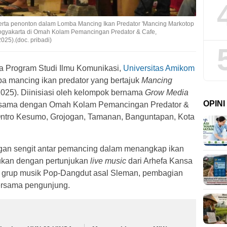
rta penonton dalam Lomba Mancing Ikan Predator 'Mancing Markotop
ogyakarta di Omah Kolam Pemancingan Predator & Cafe,
25).(doc. pribadi)
 Program Studi Ilmu Komunikasi,
Universitas Amikom
ba mancing ikan predator yang bertajuk
Mancing
025). Diinisiasi oleh kelompok bernama
Grow Media
OPIN
a sama dengan Omah Kolam Pemancingan Predator &
 Ontro Kesumo, Grojogan, Tamanan, Banguntapan, Kota
an sengit antar pemancing dalam menangkap ikan
dukan dengan pertunjukan
live music
dari Arhefa Kansa
 grup musik Pop-Dangdut asal Sleman, pembagian
bersama pengunjung.