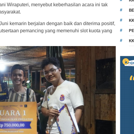
K
ni Wiraputeri, menyebut keberhasilan acara ini tak
BE
asyarakat.
KK
uni kemarin berjalan dengan baik dan diterima positif,
utsertaan pemancing yang memenuhi slot kuota yang
PE
KK