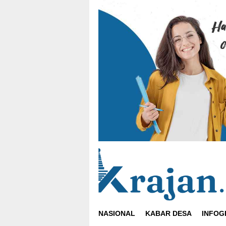
Loncat
ke
konten
NASIONAL
KABAR DESA
INFOG