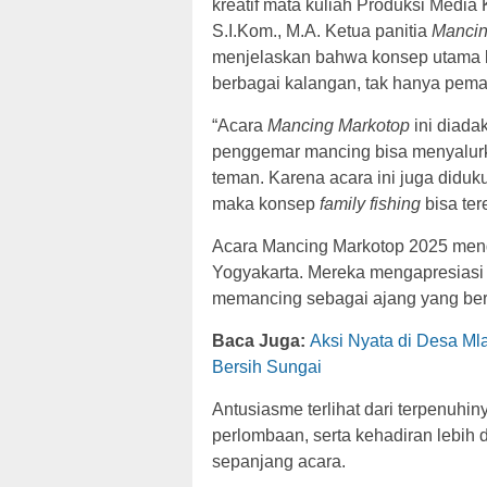
kreatif mata kuliah Produksi Medi
S.I.Kom., M.A. Ketua panitia
Mancin
menjelaskan bahwa konsep utama k
berbagai kalangan, tak hanya pema
“Acara
Mancing Markotop
ini diad
penggemar mancing bisa menyalurk
teman. Karena acara ini juga didu
maka konsep
family fishing
bisa ter
Acara Mancing Markotop 2025 menda
Yogyakarta. Mereka mengapresiasi 
memancing sebagai ajang yang bersif
Baca Juga:
Aksi Nyata di Desa M
Bersih Sungai
Antusiasme terlihat dari terpenuhin
perlombaan, serta kehadiran lebih
sepanjang acara.