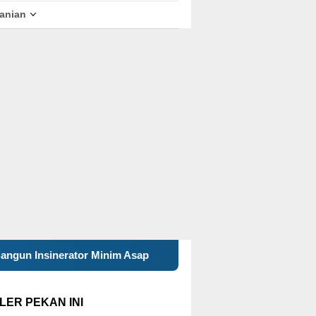
tanian
p
Mahasiswa KKN 29 UINSA Perbarui Website Desa Pelan
LER PEKAN INI