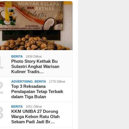
1
BERITA
1838 Dilihat
Photo Story Kethak Bu
Sulastri Angkat Warisan
Kuliner Tradis…
2
ADVERTISING
,
BERITA
1779 Dilihat
Top 3 Reksadana
Pendapatan Tetap Terbaik
dalam Tiga Bulan
3
BERITA
1651 Dilihat
KKM UNIBA 27 Dorong
Warga Kebon Ratu Olah
Sekam Padi Jadi Br…