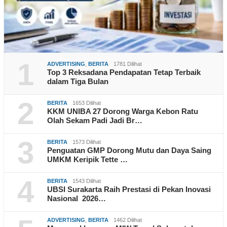
1
ADVERTISING
,
BERITA
1781 Dilihat
Top 3 Reksadana Pendapatan Tetap Terbaik
dalam Tiga Bulan
2
BERITA
1653 Dilihat
KKM UNIBA 27 Dorong Warga Kebon Ratu
Olah Sekam Padi Jadi Br…
3
BERITA
1573 Dilihat
Penguatan GMP Dorong Mutu dan Daya Saing
UMKM Keripik Tette …
4
BERITA
1543 Dilihat
UBSI Surakarta Raih Prestasi di Pekan Inovasi
Nasional 2026…
ADVERTISING
,
BERITA
1462 Dilihat