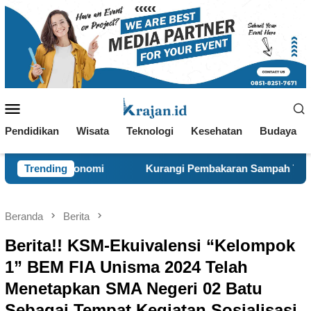
Loncat
ke
konten
Menu
Mobile
Pendidikan
Wisata
Teknologi
Kesehatan
Budaya
Kurangi Pembakaran Sampah Terbuka, KKN 120 dan Warga Pa
Trending
Beranda
Berita
Berita!! KSM-Ekuivalensi “Kelompok
1” BEM FIA Unisma 2024 Telah
Menetapkan SMA Negeri 02 Batu
Sebagai Tempat Kegiatan Sosialisasi