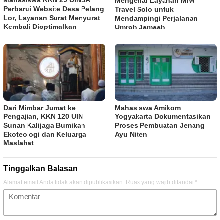
Mengenal Layanan MIW
Perbarui Website Desa Pelang
Travel Solo untuk
Lor, Layanan Surat Menyurat
Mendampingi Perjalanan
Kembali Dioptimalkan
Umroh Jamaah
Dari Mimbar Jumat ke
Mahasiswa Amikom
Pengajian, KKN 120 UIN
Yogyakarta Dokumentasikan
Sunan Kalijaga Bumikan
Proses Pembuatan Jenang
Ekoteologi dan Keluarga
Ayu Niten
Maslahat
Tinggalkan Balasan
Alamat email Anda tidak akan dipublikasikan.
Ruas yang wajib ditandai
*