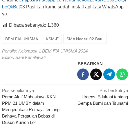
beQkBct03
Pastikan kamu sudah install aplikasi WhatsApp
ya.
Dibaca sebanyak:
1,360
BEM FIA UNISMA
KSM-E
SMA Negeri 02 Batu
Penulis: Kelompok 1 BEM FIA UNISMA 2024
Editor: Bani Kamilawati
SEBARKAN
Navigasi
Pos sebelumnya
Pos berikutnya
Peran Aktif Mahasiswa KKN-
Urgensi Edukasi tentang
pos
PPM 21 UMBY dalam
Gempa Bumi dan Tsunami
Mengedukasi Remaja Tentang
Bahaya Pergaulan Bebas di
Dusun Kuwon Lor