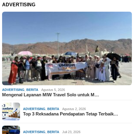
ADVERTISING
ADVERTISING
,
BERITA
Agustus 5, 2026
Mengenal Layanan MIW Travel Solo untuk M…
ADVERTISING
,
BERITA
Agustus 2, 2026
Top 3 Reksadana Pendapatan Tetap Terbaik…
ADVERTISING
,
BERITA
Juli 23, 2026