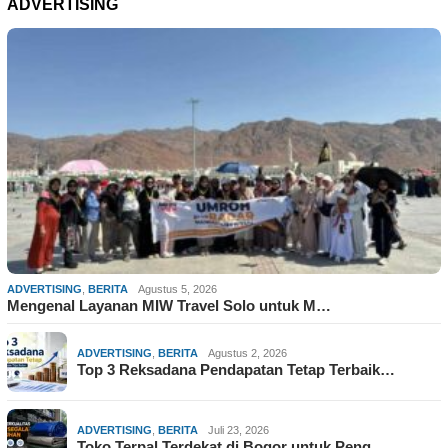
ADVERTISING
ADVERTISING
,
BERITA
Agustus 5, 2026
Mengenal Layanan MIW Travel Solo untuk M…
ADVERTISING
,
BERITA
Agustus 2, 2026
Top 3 Reksadana Pendapatan Tetap Terbaik…
ADVERTISING
,
BERITA
Juli 23, 2026
Toko Terpal Terdekat di Bogor untuk Peng…