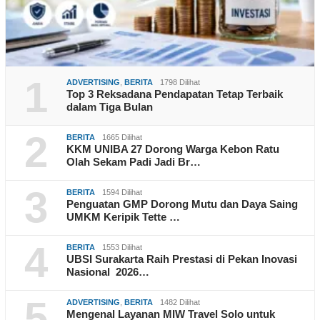
1
ADVERTISING
,
BERITA
1798 Dilihat
Top 3 Reksadana Pendapatan Tetap Terbaik
dalam Tiga Bulan
2
BERITA
1665 Dilihat
KKM UNIBA 27 Dorong Warga Kebon Ratu
Olah Sekam Padi Jadi Br…
3
BERITA
1594 Dilihat
Penguatan GMP Dorong Mutu dan Daya Saing
UMKM Keripik Tette …
4
BERITA
1553 Dilihat
UBSI Surakarta Raih Prestasi di Pekan Inovasi
Nasional 2026…
5
ADVERTISING
,
BERITA
1482 Dilihat
Mengenal Layanan MIW Travel Solo untuk