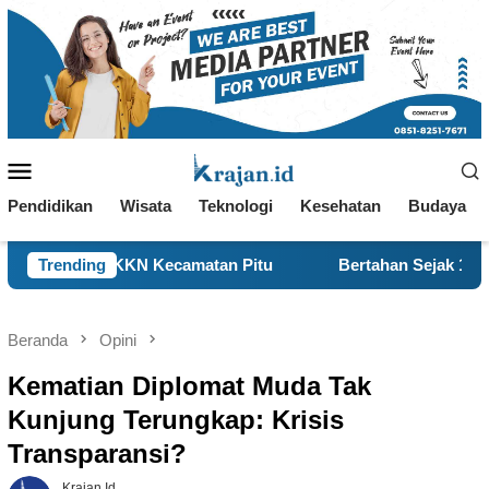
Loncat
ke
konten
Menu
Mobile
Pendidikan
Wisata
Teknologi
Kesehatan
Budaya
KKN Kecamatan Pitu
Trending
Bertahan Sejak 1977, BBK 8 UNAIR
Beranda
Opini
Kematian Diplomat Muda Tak
Kunjung Terungkap: Krisis
Transparansi?
Krajan.id