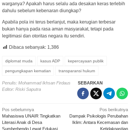
warganya? Apakah harus selalu ada desakan keras terlebih
dahulu sebelum kebenaran diungkap?
Apabila pola ini terus berlanjut, maka kerugian terbesar
bukan hanya pada rasa aman masyarakat, tetapi pada
legitimasi dan otoritas negara itu sendiri.
Dibaca sebanyak:
1,386
diplomat muda
kasus ADP
kepercayaan publik
pengungkapan kematian
transparansi hukum
Penulis: Mohammad Ikhsan Firdaus
SEBARKAN
Editor: Riski Saputra
Navigasi
Pos sebelumnya
Pos berikutnya
Mahasiswa UNAIR Tingkatkan
Dampak Psikologis Perubahan
pos
Literasi Anak di Desa
Iklim: Antara Kecemasan dan
Sumberbendo Lewat Edukasi
Ketidakpastian