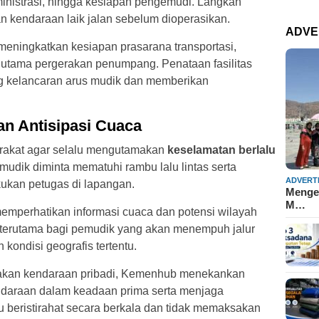
inistrasi, hingga kesiapan pengemudi. Langkah
n kendaraan laik jalan sebelum dioperasikan.
ADVE
meningkatkan kesiapan prasarana transportasi,
 utama pergerakan penumpang. Penataan fasilitas
g kelancaran arus mudik dan memberikan
n Antisipasi Cuaca
akat agar selalu mengutamakan
keselamatan berlalu
udik diminta mematuhi rambu lalu lintas serta
ADVERT
kukan petugas di lapangan.
Mengen
M…
memperhatikan informasi cuaca dan potensi wilayah
 terutama bagi pemudik yang akan menempuh jalur
ondisi geografis tertentu.
akan kendaraan pribadi, Kemenhub menekankan
ndaraan dalam keadaan prima serta menjaga
u beristirahat secara berkala dan tidak memaksakan