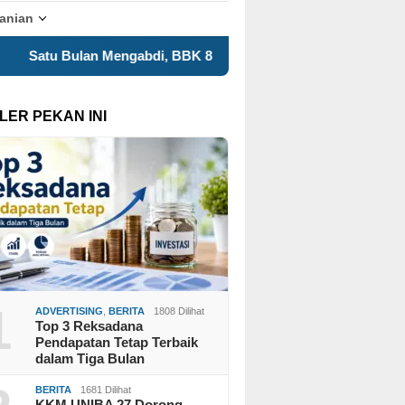
tanian
di, BBK 8 UNAIR Tampilkan Capaian Program Kerja dalam Exp
LER PEKAN INI
1
ADVERTISING
,
BERITA
1808 Dilihat
Top 3 Reksadana
Pendapatan Tetap Terbaik
dalam Tiga Bulan
BERITA
1681 Dilihat
KKM UNIBA 27 Dorong