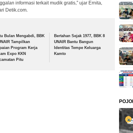
alan informasi terkait mudik gratis,” ujar Ernita,
ari Detik.com.
tu Bulan Mengabdi, BBK
Bertahan Sejak 1977, BBK 8
UNAIR Tampilkan
UNAIR Bantu Bangun
paian Program Kerja
Identitas Tempe Keluarga
lam Expo KKN
Kamto
camatan Pitu
POJO