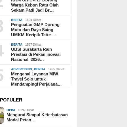
2
Warga Kebon Ratu Olah
Sekam Padi Jadi Br…
3
BERITA
1604 Dilihat
Penguatan GMP Dorong
Mutu dan Daya Saing
UMKM Keripik Tette …
4
BERITA
1567 Dilihat
UBSI Surakarta Raih
Prestasi di Pekan Inovasi
Nasional 2026…
5
ADVERTISING
,
BERITA
1495 Dilihat
Mengenal Layanan MIW
Travel Solo untuk
Mendampingi Perjalana…
I POPULER
OPINI
1626 Dilihat
Mengurai Simpul Keterbatasan
Modal Petan…