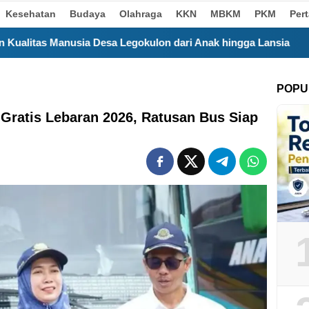
Kesehatan
Budaya
Olahraga
KKN
MBKM
PKM
Per
Legokulon dari Anak hingga Lansia
Satu Bulan Mengab
POPU
ratis Lebaran 2026, Ratusan Bus Siap