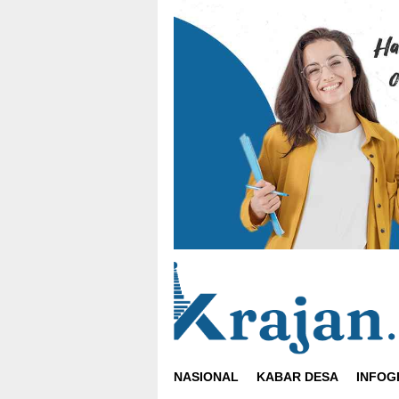
Loncat
ke
konten
NASIONAL
KABAR DESA
INFOG