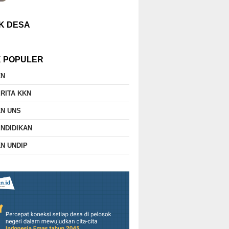
K DESA
K POPULER
KN
RITA KKN
N UNS
NDIDIKAN
N UNDIP