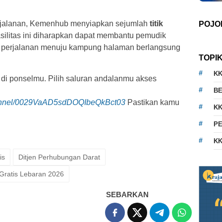
rjalanan, Kemenhub menyiapkan sejumlah
titik
POJO
asilitas ini diharapkan dapat membantu pemudik
a perjalanan menuju kampung halaman berlangsung
TOPI
K
 di ponselmu. Pilih saluran andalanmu akses
BE
hannel/0029VaAD5sdDOQIbeQkBct03
Pastikan kamu
KK
PE
KK
is
Ditjen Perhubungan Darat
Gratis Lebaran 2026
SEBARKAN