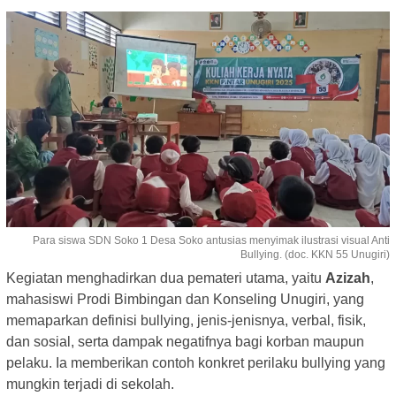
Para siswa SDN Soko 1 Desa Soko antusias menyimak ilustrasi visual Anti
Bullying. (doc. KKN 55 Unugiri)
Kegiatan menghadirkan dua pemateri utama, yaitu
Azizah
,
mahasiswi Prodi Bimbingan dan Konseling Unugiri, yang
memaparkan definisi bullying, jenis-jenisnya, verbal, fisik,
dan sosial, serta dampak negatifnya bagi korban maupun
pelaku. Ia memberikan contoh konkret perilaku bullying yang
mungkin terjadi di sekolah.