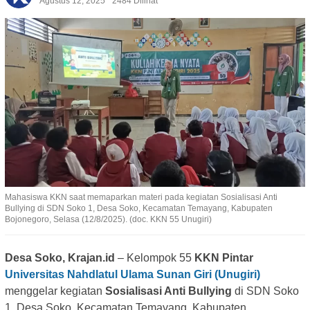
Agustus 12, 2025
2484 Dilihat
Mahasiswa KKN saat memaparkan materi pada kegiatan Sosialisasi Anti
Bullying di SDN Soko 1, Desa Soko, Kecamatan Temayang, Kabupaten
Bojonegoro, Selasa (12/8/2025). (doc. KKN 55 Unugiri)
Desa Soko, Krajan.id
– Kelompok 55
KKN Pintar
Universitas Nahdlatul Ulama Sunan Giri (Unugiri)
menggelar kegiatan
Sosialisasi Anti Bullying
di SDN Soko
1, Desa Soko, Kecamatan Temayang, Kabupaten