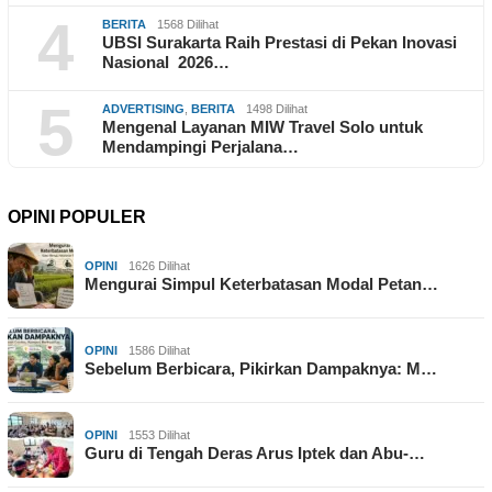
4
BERITA
1568 Dilihat
UBSI Surakarta Raih Prestasi di Pekan Inovasi
Nasional 2026…
5
ADVERTISING
,
BERITA
1498 Dilihat
Mengenal Layanan MIW Travel Solo untuk
Mendampingi Perjalana…
OPINI POPULER
OPINI
1626 Dilihat
Mengurai Simpul Keterbatasan Modal Petan…
OPINI
1586 Dilihat
Sebelum Berbicara, Pikirkan Dampaknya: M…
OPINI
1553 Dilihat
Guru di Tengah Deras Arus Iptek dan Abu-…