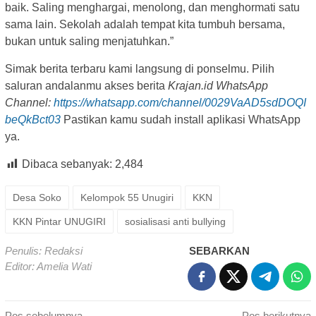
baik. Saling menghargai, menolong, dan menghormati satu
sama lain. Sekolah adalah tempat kita tumbuh bersama,
bukan untuk saling menjatuhkan.”
Simak berita terbaru kami langsung di ponselmu. Pilih
saluran andalanmu akses berita
Krajan.id WhatsApp
Channel:
https://whatsapp.com/channel/0029VaAD5sdDOQI
beQkBct03
Pastikan kamu sudah install aplikasi WhatsApp
ya.
Dibaca sebanyak:
2,484
Desa Soko
Kelompok 55 Unugiri
KKN
KKN Pintar UNUGIRI
sosialisasi anti bullying
Penulis: Redaksi
SEBARKAN
Editor: Amelia Wati
Pos sebelumnya
Pos berikutnya