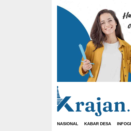
Loncat
ke
konten
NASIONAL
KABAR DESA
INFOG