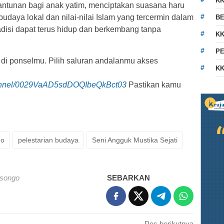
K
antunan bagi anak yatim, menciptakan suasana haru
udaya lokal dan nilai-nilai Islam yang tercermin dalam
BE
radisi dapat terus hidup dan berkembang tanpa
KK
PE
 di ponselmu. Pilih saluran andalanmu akses
KK
hannel/0029VaAD5sdDOQIbeQkBct03
Pastikan kamu
go
pelestarian budaya
Seni Angguk Mustika Sejati
isongo
SEBARKAN
Pos berikutnya