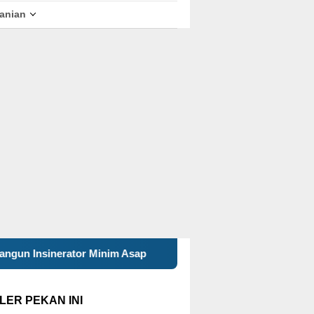
tanian
im Asap
Mahasiswa KKN 29 UINSA Perbarui Website Des
LER PEKAN INI