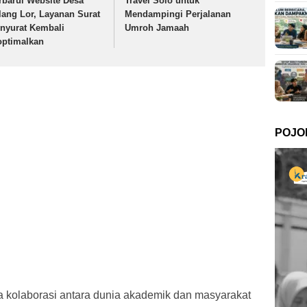
rbarui Website Desa
Travel Solo untuk
lang Lor, Layanan Surat
Mendampingi Perjalanan
nyurat Kembali
Umroh Jamaah
optimalkan
POJO
ta kolaborasi antara dunia akademik dan masyarakat