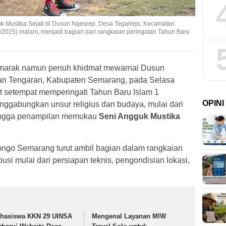
 Mustika Sejati di Dusun Ngesrep, Desa Tegalrejo, Kecamatan
2025) malam, menjadi bagian dari rangkaian peringatan Tahun Baru
marak namun penuh khidmat mewarnai Dusun
an Tengaran, Kabupaten Semarang, pada Selasa
t setempat memperingati Tahun Baru Islam 1
OPIN
ggabungkan unsur religius dan budaya, mulai dari
hingga penampilan memukau
Seni Angguk Mustika
go Semarang turut ambil bagian dalam rangkaian
busi mulai dari persiapan teknis, pengondisian lokasi,
hasiswa KKN 29 UINSA
Mengenal Layanan MIW