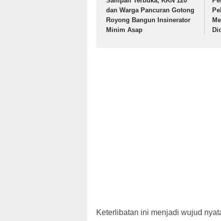
Sampah Terbuka, KKN 120
Pe
dan Warga Pancuran Gotong
Pe
Royong Bangun Insinerator
Me
Minim Asap
Di
Keterlibatan ini menjadi wujud nya