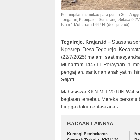
Penampilan memukau para penari Seni Angguk
Tengaran, Kabupaten Semarang, Selasa (22/7/
Islam 1 Muharram 1447 H. (doc. pribadi)
Tegalrejo, Krajan.id
– Suasana se
Ngesrep, Desa Tegalrejo, Kecamat
(22/7/2025) malam, saat masyaraka
Muharram 1447 H. Perayaan ini men
pengajian, santunan anak yatim, 
Sejati
.
Mahasiswa KKN MIT 20 UIN Walison
kegiatan tersebut. Mereka berkontri
hingga dokumentasi acara.
BACAAN LAINNYA
Kurangi Pembakaran
Ma