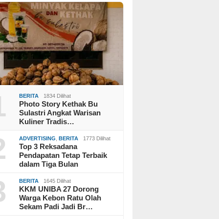
1
BERITA
1834 Dilihat
Photo Story Kethak Bu
Sulastri Angkat Warisan
Kuliner Tradis…
2
ADVERTISING
,
BERITA
1773 Dilihat
Top 3 Reksadana
Pendapatan Tetap Terbaik
dalam Tiga Bulan
3
BERITA
1645 Dilihat
KKM UNIBA 27 Dorong
Warga Kebon Ratu Olah
Sekam Padi Jadi Br…