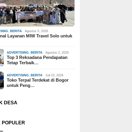
ISING
,
BERITA
Agustus 5, 2026
al Layanan MIW Travel Solo untuk
ADVERTISING
,
BERITA
Agustus 2, 2026
Top 3 Reksadana Pendapatan
Tetap Terbaik…
ADVERTISING
,
BERITA
Juli 23, 2026
Toko Terpal Terdekat di Bogor
untuk Peng…
K DESA
K POPULER