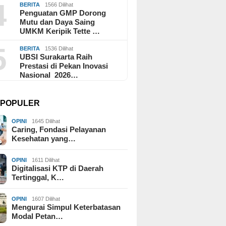
4
BERITA
1566 Dilihat
Penguatan GMP Dorong
Mutu dan Daya Saing
UMKM Keripik Tette …
5
BERITA
1536 Dilihat
UBSI Surakarta Raih
Prestasi di Pekan Inovasi
Nasional 2026…
I POPULER
OPINI
1645 Dilihat
Caring, Fondasi Pelayanan
Kesehatan yang…
OPINI
1611 Dilihat
Digitalisasi KTP di Daerah
Tertinggal, K…
OPINI
1607 Dilihat
Mengurai Simpul Keterbatasan
Modal Petan…