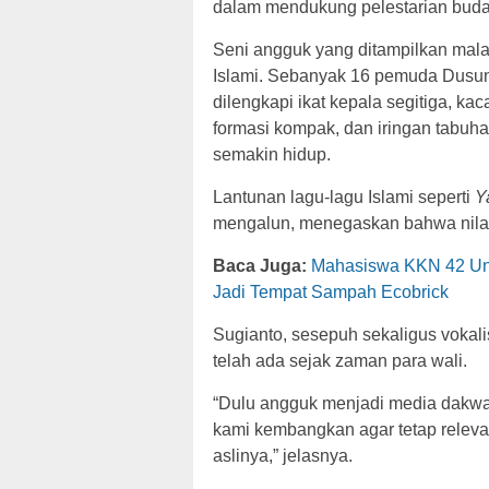
dalam mendukung pelestarian buday
Seni angguk yang ditampilkan malam
Islami. Sebanyak 16 pemuda Dusun
dilengkapi ikat kepala segitiga, k
formasi kompak, dan iringan tabu
semakin hidup.
Lantunan lagu-lagu Islami seperti
Y
mengalun, menegaskan bahwa nilai r
Baca Juga:
Mahasiswa KKN 42 Unu
Jadi Tempat Sampah Ecobrick
Sugianto, sesepuh sekaligus vokal
telah ada sejak zaman para wali.
“Dulu angguk menjadi media dakwah
kami kembangkan agar tetap relevan
aslinya,” jelasnya.