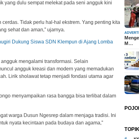
k yang dulu sempat melekat pada seni angguk kini
cerdas. Tidak perlu hal-hal ekstrem. Yang penting kita
ng sehat dan aman,” ujarnya.
ADVERT
Mengen
ugiri Dukung Siswa SDN Klempun di Ajang Lomba
M…
 angguk mengalami transformasi. Selain
i muncul angguk kreasi dan modern yang memadukan
h. Lirik sholawat tetap menjadi fondasi utama agar
ongo menyampaikan rasa bangga bisa terlibat dalam
POJO
at warga Dusun Ngesrep dalam menjaga tradisi. Ini
entuk nyata kecintaan pada budaya dan agama,”
TOPI