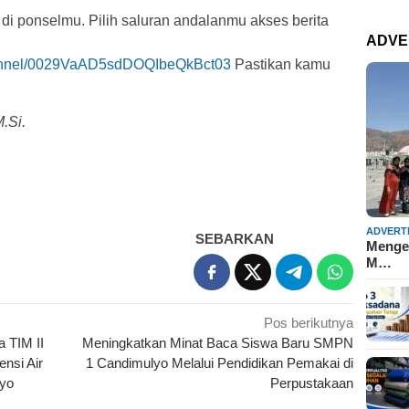
 di ponselmu. Pilih saluran andalanmu akses berita
ADVE
hannel/0029VaAD5sdDOQIbeQkBct03
Pastikan kamu
.Si.
ADVERT
SEBARKAN
Mengen
M…
Pos berikutnya
a TIM II
Meningkatkan Minat Baca Siswa Baru SMPN
nsi Air
1 Candimulyo Melalui Pendidikan Pemakai di
oyo
Perpustakaan