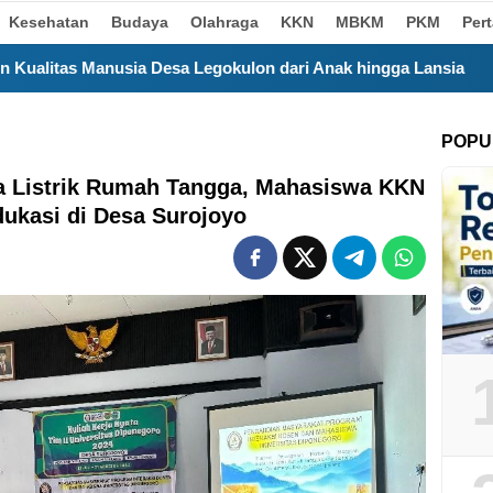
Kesehatan
Budaya
Olahraga
KKN
MBKM
PKM
Per
 Desa Legokulon dari Anak hingga Lansia
Satu Bulan 
POPU
a Listrik Rumah Tangga, Mahasiswa KKN
ukasi di Desa Surojoyo