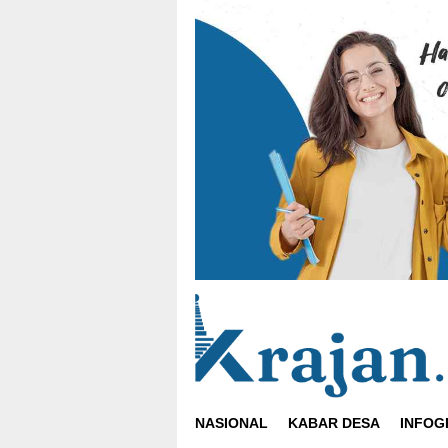
Loncat
ke
konten
NASIONAL
KABAR DESA
INFOG