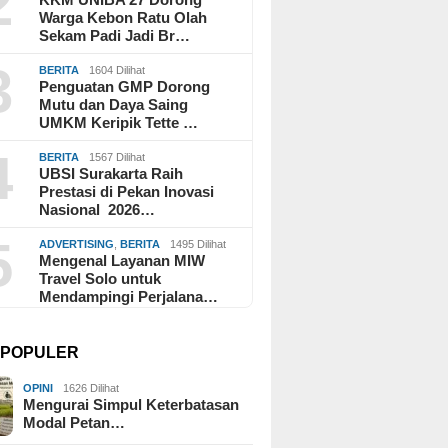
2
Warga Kebon Ratu Olah
Sekam Padi Jadi Br…
3
BERITA
1604 Dilihat
Penguatan GMP Dorong
Mutu dan Daya Saing
UMKM Keripik Tette …
4
BERITA
1567 Dilihat
UBSI Surakarta Raih
Prestasi di Pekan Inovasi
Nasional 2026…
5
ADVERTISING
,
BERITA
1495 Dilihat
Mengenal Layanan MIW
Travel Solo untuk
Mendampingi Perjalana…
I POPULER
OPINI
1626 Dilihat
Mengurai Simpul Keterbatasan
Modal Petan…