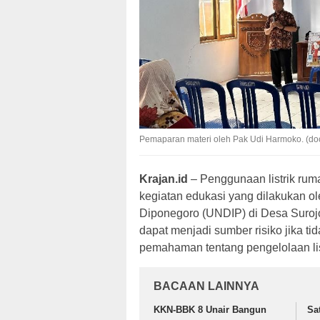
Pemaparan materi oleh Pak Udi Harmoko. (doc
Krajan.id
– Penggunaan listrik rum
kegiatan edukasi yang dilakukan ol
Diponegoro (UNDIP) di Desa Surojoy
dapat menjadi sumber risiko jika ti
pemahaman tentang pengelolaan list
BACAAN LAINNYA
KKN-BBK 8 Unair Bangun
Sa