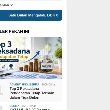
tanian
Mengabdi, BBK 8 UNAIR Tampilkan Capaian Program Kerja dala
LER PEKAN INI
1
ADVERTISING
,
BERITA
1808 Dilihat
Top 3 Reksadana
Pendapatan Tetap Terbaik
dalam Tiga Bulan
BERITA
1681 Dilihat
KKM UNIBA 27 Dorong