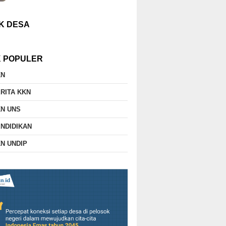
K DESA
K POPULER
KN
RITA KKN
N UNS
NDIDIKAN
N UNDIP