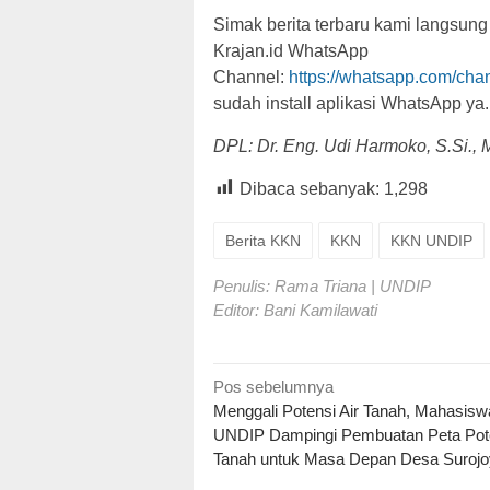
Simak berita terbaru kami langsung
Krajan.id WhatsApp
Channel:
https://whatsapp.com/c
sudah install aplikasi WhatsApp ya.
DPL: Dr. Eng. Udi Harmoko, S.Si., M
Dibaca sebanyak:
1,298
Berita KKN
KKN
KKN UNDIP
Penulis: Rama Triana | UNDIP
Editor: Bani Kamilawati
Navigasi
Pos sebelumnya
Menggali Potensi Air Tanah, Mahasisw
pos
UNDIP Dampingi Pembuatan Peta Pote
Tanah untuk Masa Depan Desa Suroj