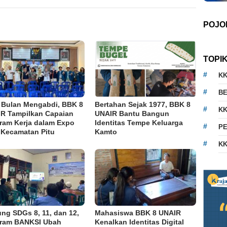
POJO
TOPI
K
BE
 Bulan Mengabdi, BBK 8
Bertahan Sejak 1977, BBK 8
KK
R Tampilkan Capaian
UNAIR Bantu Bangun
ram Kerja dalam Expo
Identitas Tempe Keluarga
PE
Kecamatan Pitu
Kamto
KK
ng SDGs 8, 11, dan 12,
Mahasiswa BBK 8 UNAIR
ram BANKSI Ubah
Kenalkan Identitas Digital