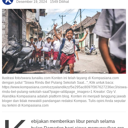
Desember 19, 2024
1549 Dilihat
Ilustrasi foto/swara.tunaiku.com Konten ini telah tayang di Kompasiana.com
dengan judul "Siswa Rindu Bel Pulang Sekolah Saat...", Klik untuk baca:
https://www.kompasiana.com/ozzyalandikzz/5e295ac8097f367627236ec3/siswa-
rindu-bel-pulang-sekolah-saat?page=all&page_images=1 Kreator: Ozy V.
Alandika Kompasiana adalah platform blog. Konten ini menjadi tanggung jawab
bloger dan tidak mewakili pandangan redaksi Kompas. Tulis opini Anda seputar
isu terkini di Kompasiana.com
ebijakan memberikan libur penuh selama