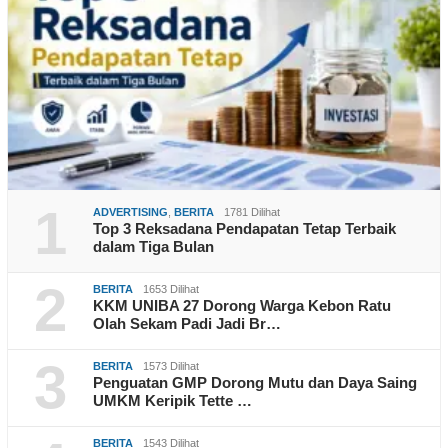
1
ADVERTISING
,
BERITA
1781 Dilihat
Top 3 Reksadana Pendapatan Tetap Terbaik
dalam Tiga Bulan
2
BERITA
1653 Dilihat
KKM UNIBA 27 Dorong Warga Kebon Ratu
Olah Sekam Padi Jadi Br…
3
BERITA
1573 Dilihat
Penguatan GMP Dorong Mutu dan Daya Saing
UMKM Keripik Tette …
BERITA
1543 Dilihat