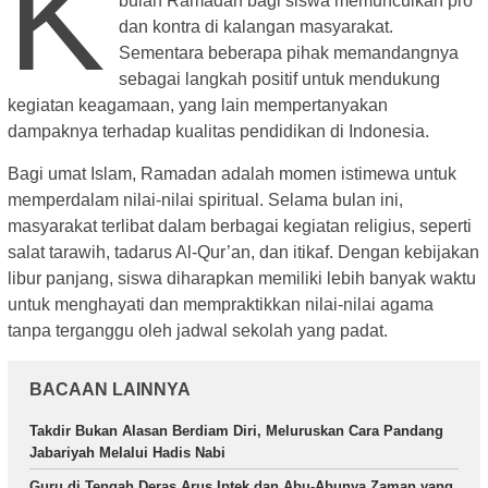
K
bulan Ramadan bagi siswa memunculkan pro
dan kontra di kalangan masyarakat.
Sementara beberapa pihak memandangnya
sebagai langkah positif untuk mendukung
kegiatan keagamaan, yang lain mempertanyakan
dampaknya terhadap kualitas pendidikan di Indonesia.
Bagi umat Islam, Ramadan adalah momen istimewa untuk
memperdalam nilai-nilai spiritual. Selama bulan ini,
masyarakat terlibat dalam berbagai kegiatan religius, seperti
salat tarawih, tadarus Al-Qur’an, dan itikaf. Dengan kebijakan
libur panjang, siswa diharapkan memiliki lebih banyak waktu
untuk menghayati dan mempraktikkan nilai-nilai agama
tanpa terganggu oleh jadwal sekolah yang padat.
BACAAN LAINNYA
Takdir Bukan Alasan Berdiam Diri, Meluruskan Cara Pandang
Jabariyah Melalui Hadis Nabi
Guru di Tengah Deras Arus Iptek dan Abu-Abunya Zaman yang