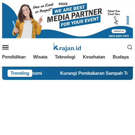
Loncat
ke
konten
Menu
Mobile
Pendidikan
Wisata
Teknologi
Kesehatan
Budaya
Trending
Kurangi Pembakaran Sampah Terbuka, KKN 120 dan War