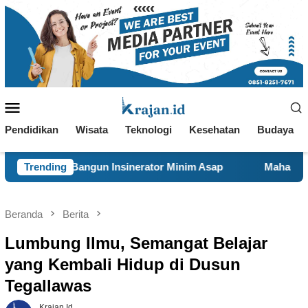
Loncat
ke
konten
Menu
Mobile
Pendidikan
Wisata
Teknologi
Kesehatan
Budaya
 Insinerator Minim Asap
Trending
Mahasiswa KKN 29 UINSA Perb
Beranda
Berita
Lumbung Ilmu, Semangat Belajar
yang Kembali Hidup di Dusun
Tegallawas
Krajan.id