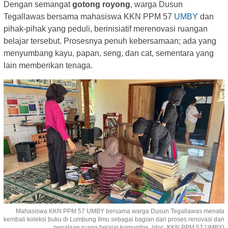
Dengan semangat
gotong royong
, warga Dusun
Tegallawas bersama mahasiswa KKN PPM 57
UMBY
dan
pihak-pihak yang peduli, berinisiatif merenovasi ruangan
belajar tersebut. Prosesnya penuh kebersamaan; ada yang
menyumbang kayu, papan, seng, dan cat, sementara yang
lain memberikan tenaga.
Mahasiswa KKN PPM 57 UMBY bersama warga Dusun Tegallawas menata
kembali koleksi buku di Lumbung Ilmu sebagai bagian dari proses renovasi dan
penataan ruang belajar komunitas. (doc. KKN PPM 57 UMBY)