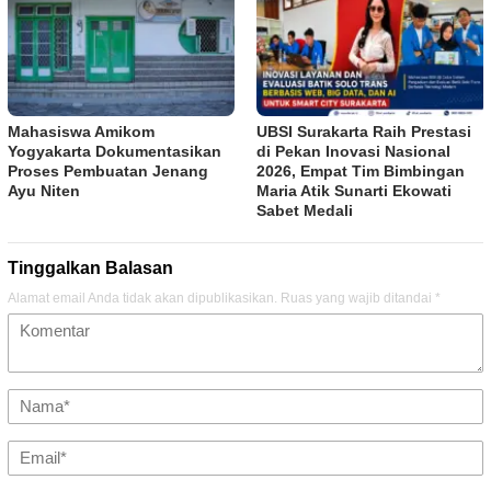
Mahasiswa Amikom
UBSI Surakarta Raih Prestasi
Yogyakarta Dokumentasikan
di Pekan Inovasi Nasional
Proses Pembuatan Jenang
2026, Empat Tim Bimbingan
Ayu Niten
Maria Atik Sunarti Ekowati
Sabet Medali
Tinggalkan Balasan
Alamat email Anda tidak akan dipublikasikan.
Ruas yang wajib ditandai
*