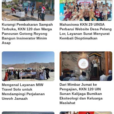
Kurangi Pembakaran Sampah
Mahasiswa KKN 29 UINSA
Terbuka, KKN 120 dan Warga
Perbarui Website Desa Pelang
Pancuran Gotong Royong
Lor, Layanan Surat Menyurat
Bangun Insinerator Minim
Kembali Dioptimalkan
Asap
Dari Mimbar Jumat ke
Mengenal Layanan MIW
Pengajian, KKN 120 UIN
Travel Solo untuk
Sunan Kalijaga Bumikan
Mendampingi Perjalanan
Ekoteologi dan Keluarga
Umroh Jamaah
Maslahat