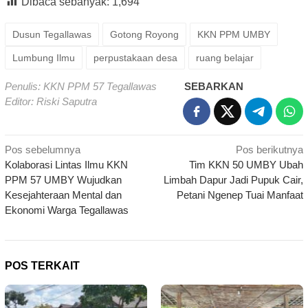
Dibaca sebanyak:
1,694
Dusun Tegallawas
Gotong Royong
KKN PPM UMBY
Lumbung Ilmu
perpustakaan desa
ruang belajar
Penulis: KKN PPM 57 Tegallawas
SEBARKAN
Editor: Riski Saputra
Navigasi
Pos sebelumnya
Pos berikutnya
Kolaborasi Lintas Ilmu KKN
Tim KKN 50 UMBY Ubah
pos
PPM 57 UMBY Wujudkan
Limbah Dapur Jadi Pupuk Cair,
Kesejahteraan Mental dan
Petani Ngenep Tuai Manfaat
Ekonomi Warga Tegallawas
POS TERKAIT