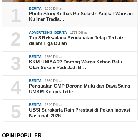
1
BERITA
1838 Dilihat
Photo Story Kethak Bu Sulastri Angkat Warisan
Kuliner Tradis…
2
ADVERTISING
,
BERITA
1779 Dilihat
Top 3 Reksadana Pendapatan Tetap Terbaik
dalam Tiga Bulan
3
BERITA
1650 Dilihat
KKM UNIBA 27 Dorong Warga Kebon Ratu
Olah Sekam Padi Jadi Br…
4
BERITA
1569 Dilihat
Penguatan GMP Dorong Mutu dan Daya Saing
UMKM Keripik Tette …
5
BERITA
1540 Dilihat
UBSI Surakarta Raih Prestasi di Pekan Inovasi
Nasional 2026…
OPINI POPULER