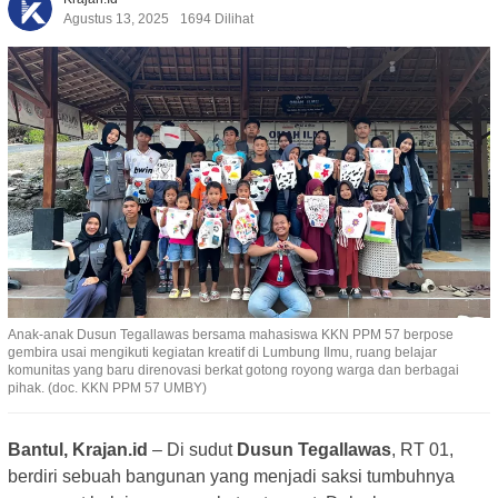
Agustus 13, 2025
1694 Dilihat
Anak-anak Dusun Tegallawas bersama mahasiswa KKN PPM 57 berpose
gembira usai mengikuti kegiatan kreatif di Lumbung Ilmu, ruang belajar
komunitas yang baru direnovasi berkat gotong royong warga dan berbagai
pihak. (doc. KKN PPM 57 UMBY)
Bantul, Krajan.id
– Di sudut
Dusun Tegallawas
, RT 01,
berdiri sebuah bangunan yang menjadi saksi tumbuhnya