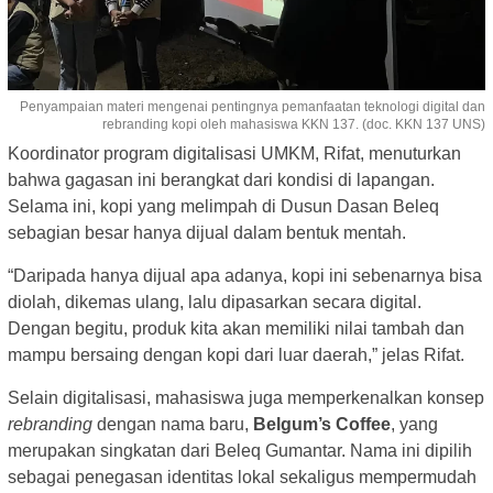
Penyampaian materi mengenai pentingnya pemanfaatan teknologi digital dan
rebranding kopi oleh mahasiswa KKN 137. (doc. KKN 137 UNS)
Koordinator program digitalisasi UMKM, Rifat, menuturkan
bahwa gagasan ini berangkat dari kondisi di lapangan.
Selama ini, kopi yang melimpah di Dusun Dasan Beleq
sebagian besar hanya dijual dalam bentuk mentah.
“Daripada hanya dijual apa adanya, kopi ini sebenarnya bisa
diolah, dikemas ulang, lalu dipasarkan secara digital.
Dengan begitu, produk kita akan memiliki nilai tambah dan
mampu bersaing dengan kopi dari luar daerah,” jelas Rifat.
Selain digitalisasi, mahasiswa juga memperkenalkan konsep
rebranding
dengan nama baru,
Belgum’s Coffee
, yang
merupakan singkatan dari Beleq Gumantar. Nama ini dipilih
sebagai penegasan identitas lokal sekaligus mempermudah