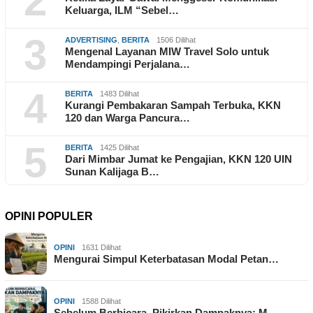
2
Keluarga, ILM “Sebel…
3
ADVERTISING
,
BERITA
1506 Dilihat
Mengenal Layanan MIW Travel Solo untuk
Mendampingi Perjalana…
4
BERITA
1483 Dilihat
Kurangi Pembakaran Sampah Terbuka, KKN
120 dan Warga Pancura…
5
BERITA
1425 Dilihat
Dari Mimbar Jumat ke Pengajian, KKN 120 UIN
Sunan Kalijaga B…
OPINI POPULER
OPINI
1631 Dilihat
Mengurai Simpul Keterbatasan Modal Petan…
OPINI
1588 Dilihat
Sebelum Berbicara, Pikirkan Dampaknya: M…