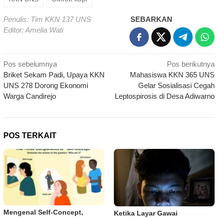
Penulis: Tim KKN 137 UNS
SEBARKAN
Editor: Amelia Wati
Navigasi
Pos sebelumnya
Pos berikutnya
Briket Sekam Padi, Upaya KKN
Mahasiswa KKN 365 UNS
pos
UNS 278 Dorong Ekonomi
Gelar Sosialisasi Cegah
Warga Candirejo
Leptospirosis di Desa Adiwarno
POS TERKAIT
Mengenal Self-Concept,
Ketika Layar Gawai