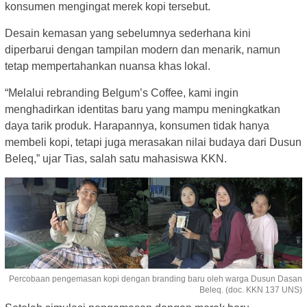
konsumen mengingat merek kopi tersebut.
Desain kemasan yang sebelumnya sederhana kini
diperbarui dengan tampilan modern dan menarik, namun
tetap mempertahankan nuansa khas lokal.
“Melalui rebranding Belgum’s Coffee, kami ingin
menghadirkan identitas baru yang mampu meningkatkan
daya tarik produk. Harapannya, konsumen tidak hanya
membeli kopi, tetapi juga merasakan nilai budaya dari Dusun
Beleq,” ujar Tias, salah satu mahasiswa KKN.
Percobaan pengemasan kopi dengan branding baru oleh warga Dusun Dasan
Beleq. (doc. KKN 137 UNS)