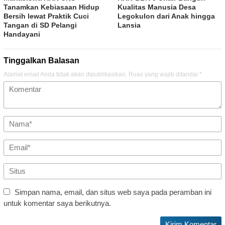
Tanamkan Kebiasaan Hidup
Kualitas Manusia Desa
Bersih lewat Praktik Cuci
Legokulon dari Anak hingga
Tangan di SD Pelangi
Lansia
Handayani
Tinggalkan Balasan
Alamat email Anda tidak akan dipublikasikan.
Ruas yang wajib ditandai
*
Simpan nama, email, dan situs web saya pada peramban ini
untuk komentar saya berikutnya.