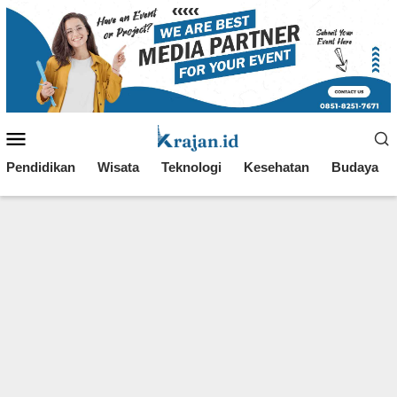
Loncat
ke
konten
Menu
Mobile
Pendidikan
Wisata
Teknologi
Kesehatan
Budaya