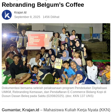
Rebranding Belgum’s Coffee
Krajan.id
September 8, 2025
1456 Dilihat
Dokumentasi bersama setelah pelaksanaan program Pendekatan Digitalisasi
UMKM, Rebranding Kemasan, dan Pendaftaran E-Commerce Bidang Kopi di
Dusun Dasan Beleq pada Sabtu (02/08/2025). (doc. KKN 137 UNS)
Gumantar, Krajan.id
– Mahasiswa Kuliah Kerja Nyata (KKN)