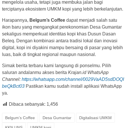
mengelola usaha, tetapi juga membuka jalan bagi
terciptanya ekosistem UMKM kopi yang lebih berkelanjutan.
Harapannya,
Belgum’s Coffee
dapat menjadi salah satu
ikon baru yang mengangkat perekonomian Desa Gumantar
sekaligus memperkuat identitas kopi khas Dusun Dasan
Beleq. Dengan kombinasi antara tradisi lokal dan inovasi
digital, kopi ini diyakini mampu bersaing di pasar yang lebih
luas, baik di tingkat regional maupun nasional.
Simak berita terbaru kami langsung di ponselmu. Pilih
saluran andalanmu akses berita
Krajan.id WhatsApp
Channel:
https://whatsapp.com/channel/0029VaAD5sdDOQI
beQkBct03
Pastikan kamu sudah install aplikasi WhatsApp
ya.
Dibaca sebanyak:
1,456
Belgum’s Coffee
Desa Gumantar
Digitalisasi UMKM
KKN UNS
UMKM kopi