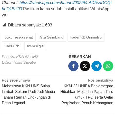
Channel:
https://whatsapp.com/channel/0029VaAD5sdDOQI
beQkBct03
Pastikan kamu sudah install aplikasi WhatsApp
ya.
Dibaca sebanyak:
1,603
buku resep sehat
Gizi Seimbang
kader KB Girimulyo
KKN UNS
literasi gizi
Penulis: KKN 52 UNS
SEBARKAN
Editor: Riski Saputra
Navigasi
Pos sebelumnya
Pos berikutnya
Mahasiswa KKN UNS Sulap
KKM 22 UNIBA Banjarnegara
pos
Limbah Sekam Padi Jadi Media
Hibahkan Meja dan Papan Tulis
Tanam Ramah Lingkungan di
untuk TPQ serta Gelar
Desa Legundi
Perpisahan Penuh Kehangatan