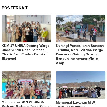
POS TERKAIT
KKM 37 UNIBA Dorong Warga
Kurangi Pembakaran Sampah
Undar Andir Ubah Sampah
Terbuka, KKN 120 dan Warga
Plastik Jadi Produk Bernilai
Pancuran Gotong Royong
Ekonomi
Bangun Insinerator Minim
Asap
Mahasiswa KKN 29 UINSA
Mengenal Layanan MIW
Perbarui Website Desa Pelang
Travel Solo untuk