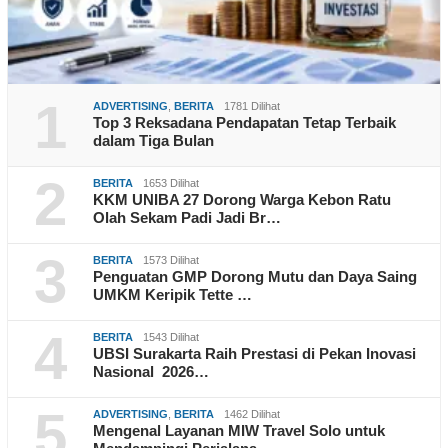
1
ADVERTISING
,
BERITA
1781 Dilihat
Top 3 Reksadana Pendapatan Tetap Terbaik
dalam Tiga Bulan
2
BERITA
1653 Dilihat
KKM UNIBA 27 Dorong Warga Kebon Ratu
Olah Sekam Padi Jadi Br…
3
BERITA
1573 Dilihat
Penguatan GMP Dorong Mutu dan Daya Saing
UMKM Keripik Tette …
4
BERITA
1543 Dilihat
UBSI Surakarta Raih Prestasi di Pekan Inovasi
Nasional 2026…
5
ADVERTISING
,
BERITA
1462 Dilihat
Mengenal Layanan MIW Travel Solo untuk