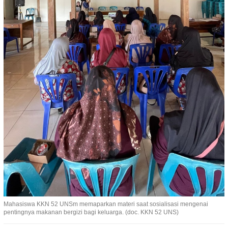
Mahasiswa KKN 52 UNSm memaparkan materi saat sosialisasi mengenai
pentingnya makanan bergizi bagi keluarga. (doc. KKN 52 UNS)