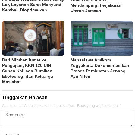
Lor, Layanan Surat Menyurat
Mendampingi Perjalanan
Kembali Dioptimalkan
Umroh Jamaah
Dari Mimbar Jumat ke
Mahasiswa Amikom
Pengajian, KKN 120 UIN
Yogyakarta Dokumentasikan
Sunan Kalijaga Bumikan
Proses Pembuatan Jenang
Ekoteologi dan Keluarga
Ayu Niten
Maslahat
Tinggalkan Balasan
Alamat email Anda tidak akan dipublikasikan.
Ruas yang wajib ditandai
*