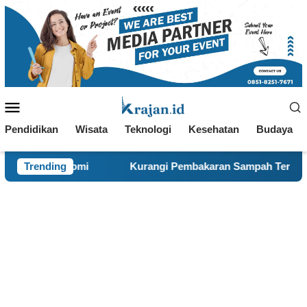
Loncat
ke
konten
Menu
Mobile
Pendidikan
Wisata
Teknologi
Kesehatan
Budaya
Kurangi Pembakaran Sampah Terbuka, KKN 120 dan Warga Pan
Trending