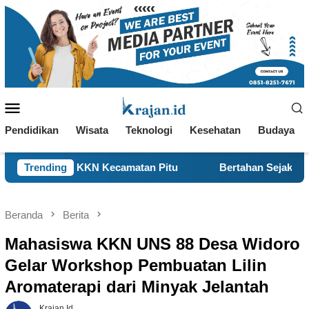
Loncat
ke
konten
Menu
Mobile
Pendidikan
Wisata
Teknologi
Kesehatan
Budaya
KKN Kecamatan Pitu
Trending
Bertahan Sejak 1977, BBK 8 UNAIR
Beranda
Berita
Mahasiswa KKN UNS 88 Desa Widoro
Gelar Workshop Pembuatan Lilin
Aromaterapi dari Minyak Jelantah
Krajan.id