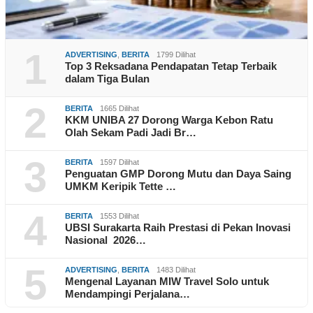
1
ADVERTISING
,
BERITA
1799 Dilihat
Top 3 Reksadana Pendapatan Tetap Terbaik
dalam Tiga Bulan
2
BERITA
1665 Dilihat
KKM UNIBA 27 Dorong Warga Kebon Ratu
Olah Sekam Padi Jadi Br…
3
BERITA
1597 Dilihat
Penguatan GMP Dorong Mutu dan Daya Saing
UMKM Keripik Tette …
4
BERITA
1553 Dilihat
UBSI Surakarta Raih Prestasi di Pekan Inovasi
Nasional 2026…
5
ADVERTISING
,
BERITA
1483 Dilihat
Mengenal Layanan MIW Travel Solo untuk
Mendampingi Perjalana…