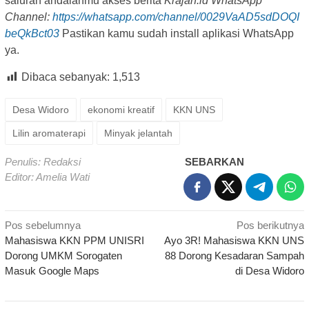
saluran andalanmu akses berita
Krajan.id WhatsApp
Channel:
https://whatsapp.com/channel/0029VaAD5sdDOQI
beQkBct03
Pastikan kamu sudah install aplikasi WhatsApp
ya.
Dibaca sebanyak:
1,513
Desa Widoro
ekonomi kreatif
KKN UNS
Lilin aromaterapi
Minyak jelantah
Penulis: Redaksi
SEBARKAN
Editor: Amelia Wati
Navigasi
Pos sebelumnya
Pos berikutnya
Mahasiswa KKN PPM UNISRI
Ayo 3R! Mahasiswa KKN UNS
pos
Dorong UMKM Sorogaten
88 Dorong Kesadaran Sampah
Masuk Google Maps
di Desa Widoro