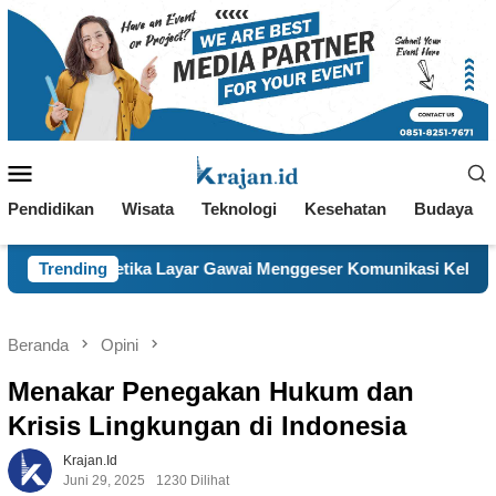
Loncat
ke
konten
Menu
Mobile
Pendidikan
Wisata
Teknologi
Kesehatan
Budaya
Layar Gawai Menggeser Komunikasi Keluarga, ILM “Sebelum Ter
Trending
Beranda
Opini
Menakar Penegakan Hukum dan
Krisis Lingkungan di Indonesia
Krajan.id
Juni 29, 2025
1230 Dilihat