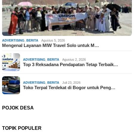
ADVERTISING
,
BERITA
Agustus 5, 2026
Mengenal Layanan MIW Travel Solo untuk M…
ADVERTISING
,
BERITA
Agustus 2, 2026
Top 3 Reksadana Pendapatan Tetap Terbaik…
ADVERTISING
,
BERITA
Juli 23, 2026
Toko Terpal Terdekat di Bogor untuk Peng…
POJOK DESA
TOPIK POPULER