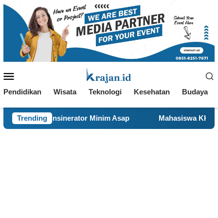
Loncat
ke
konten
Menu
Mobile
Pendidikan
Wisata
Teknologi
Kesehatan
Budaya
or Minim Asap
Trending
Mahasiswa KKN 29 UINSA Perbarui Websi