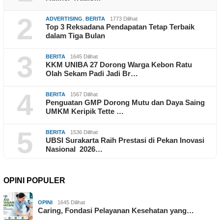
2
ADVERTISING
,
BERITA
1773 Dilihat
Top 3 Reksadana Pendapatan Tetap Terbaik
dalam Tiga Bulan
3
BERITA
1645 Dilihat
KKM UNIBA 27 Dorong Warga Kebon Ratu
Olah Sekam Padi Jadi Br…
4
BERITA
1567 Dilihat
Penguatan GMP Dorong Mutu dan Daya Saing
UMKM Keripik Tette …
5
BERITA
1536 Dilihat
UBSI Surakarta Raih Prestasi di Pekan Inovasi
Nasional 2026…
OPINI POPULER
OPINI
1645 Dilihat
Caring, Fondasi Pelayanan Kesehatan yang…