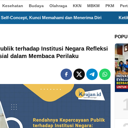
Kesehatan
Budaya
Olahraga
KKN
MBKM
PKM
Per
 Memahami dan Menerima Diri
Ketika Layar Gawai Mengg
POPU
lik terhadap Institusi Negara Refleksi
sial dalam Membaca Perilaku