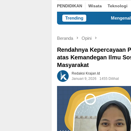
PENDIDIKAN
Wisata
Teknologi
Trending
Mengenal Self-Concept, Kunci
Beranda
Opini
Rendahnya Kepercayaan Pub
atas Kemandegan Ilmu So
Masyarakat
Redaksi Krajan.id
Januari 9, 2026
1455 Dilihat