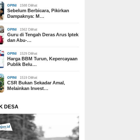
OPINI
1588 Dilihat
Sebelum Berbicara, Pikirkan
Dampaknya: M…
OPINI
1562 Dilihat
Guru di Tengah Deras Arus Iptek
dan Abu-…
OPINI
1529 Dilihat
Harga BBM Turun, Kepercayaan
Publik Belu…
OPINI
1519 Dilihat
CSR Bukan Sekadar Amal,
Melainkan Invest…
K DESA