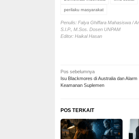
perilaku masyarakat
Penulis: Falya Ghiffara Mahasiswa / An
S.I.P., M.Sos. Dosen UNPAM
Editor: Haikal Hasan
Navigasi
Pos sebelumnya
Isu Blackmores di Australia dan Alarm
pos
Keamanan Suplemen
POS TERKAIT