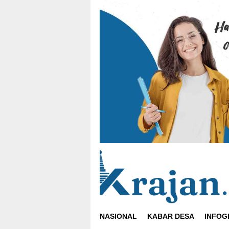
Loncat
ke
konten
NASIONAL
KABAR DESA
INFOG