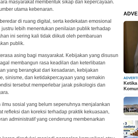
ara masyarakat membentuk sikap dan kepercayaan.
 sumber utama kebenaran.
ADVE
eredar di ruang digital, serta kedekatan emosional
 justru lebih menentukan penilaian publik terhadap
han ini sering kali tidak diikuti oleh pembaruan
kan publik.
terasa asing bagi masyarakat. Kebijakan yang disusun
gagal membangun rasa keadilan dan keterlibatan
uhan yang berangkat dari kesadaran, kebijakan
e, sinisme, dan ketidakpercayaan yang semakin
ADVERT
Ketika
disi tersebut memperlebar jarak psikologis dan
Komun
ara.
an ilmu sosial yang belum sepenuhnya menjalankan
lat refleksi dan koreksi terhadap praktik kekuasaan,
peran administratif yang cenderung membenarkan