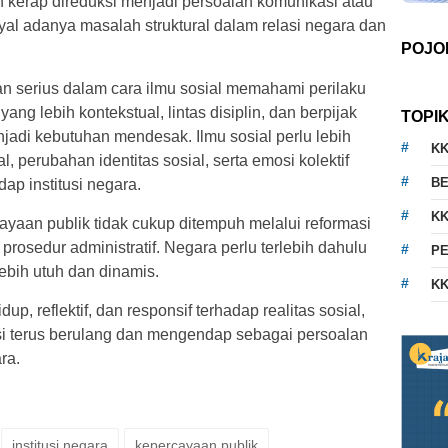
kerap direduksi menjadi persoalan komunikasi atau
yal adanya masalah struktural dalam relasi negara dan
POJO
an serius dalam cara ilmu sosial memahami perilaku
ng lebih kontekstual, lintas disiplin, dan berpijak
TOPI
adi kebutuhan mendesak. Ilmu sosial perlu lebih
K
, perubahan identitas sosial, serta emosi kolektif
BE
ap institusi negara.
KK
aan publik tidak cukup ditempuh melalui reformasi
osedur administratif. Negara perlu terlebih dahulu
PE
bih utuh dan dinamis.
KK
p, reflektif, dan responsif terhadap realitas sosial,
nsi terus berulang dan mengendap sebagai persoalan
ra.
institusi negara
kepercayaan publik