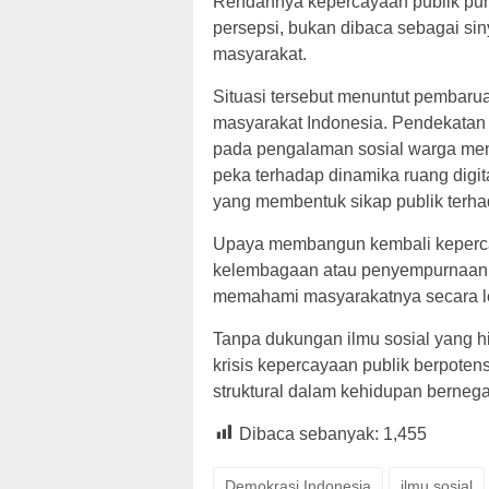
Rendahnya kepercayaan publik pun 
persepsi, bukan dibaca sebagai sin
masyarakat.
Situasi tersebut menuntut pembaru
masyarakat Indonesia. Pendekatan ya
pada pengalaman sosial warga menj
peka terhadap dinamika ruang digital
yang membentuk sikap publik terhad
Upaya membangun kembali kepercay
kelembagaan atau penyempurnaan pr
memahami masyarakatnya secara le
Tanpa dukungan ilmu sosial yang hidu
krisis kepercayaan publik berpote
struktural dalam kehidupan bernega
Dibaca sebanyak:
1,455
Demokrasi Indonesia
ilmu sosial