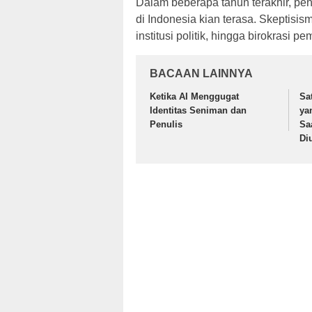
Dalam beberapa tahun terakhir, pen
di Indonesia kian terasa. Skeptis
institusi politik, hingga birokrasi 
BACAAN LAINNYA
Ketika AI Menggugat
Sa
Identitas Seniman dan
ya
Penulis
Sa
Di