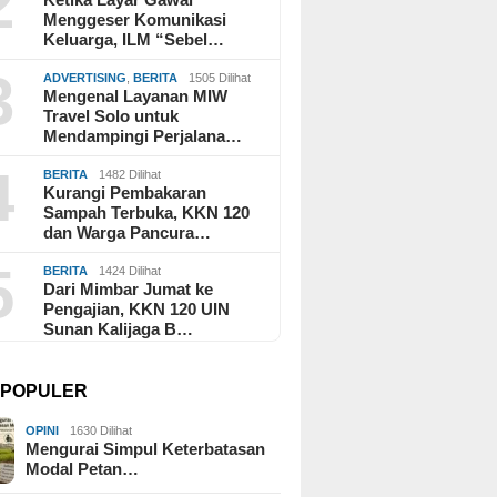
2
Menggeser Komunikasi
Keluarga, ILM “Sebel…
3
ADVERTISING
,
BERITA
1505 Dilihat
Mengenal Layanan MIW
Travel Solo untuk
Mendampingi Perjalana…
4
BERITA
1482 Dilihat
Kurangi Pembakaran
Sampah Terbuka, KKN 120
dan Warga Pancura…
5
BERITA
1424 Dilihat
Dari Mimbar Jumat ke
Pengajian, KKN 120 UIN
Sunan Kalijaga B…
I POPULER
OPINI
1630 Dilihat
Mengurai Simpul Keterbatasan
Modal Petan…