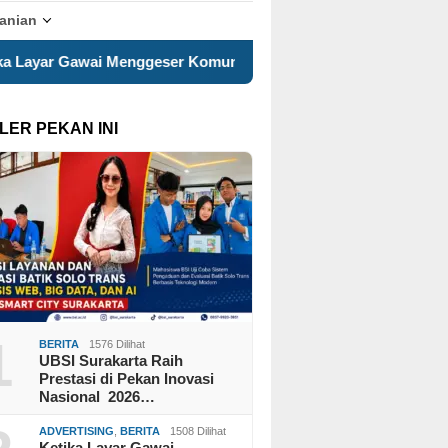
tanian
eser Komunikasi Keluarga, ILM “Sebelum Terlambat” Hadirkan 
LER PEKAN INI
1
BERITA
1576 Dilihat
UBSI Surakarta Raih
Prestasi di Pekan Inovasi
Nasional 2026…
ADVERTISING
,
BERITA
1508 Dilihat
Ketika Layar Gawai