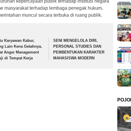
urunan kepercayaan publik terhadap institusi negara
isme masyarakat terhadap lembaga penegak hukum,
pemerintahan muncul secara terbuka di ruang publik.
tu Karyawan Kabur,
SENI MENGELOLA DIRI,
ng Lain Kena Getahnya,
PERSONAL STUDIES DAN
at Anger Management
PEMBENTUKAN KARAKTER
uji di Tempat Kerja
MAHASISWA MODERN
POJO