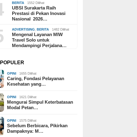
4
BERITA
1552 Dilihat
UBSI Surakarta Raih
Prestasi di Pekan Inovasi
Nasional 2026…
5
ADVERTISING
,
BERITA
1482 Dilihat
Mengenal Layanan MIW
Travel Solo untuk
Mendampingi Perjalana…
I POPULER
OPINI
1655 Dilihat
Caring, Fondasi Pelayanan
Kesehatan yang…
OPINI
1621 Dilihat
Mengurai Simpul Keterbatasan
Modal Petan…
OPINI
1575 Dilihat
Sebelum Berbicara, Pikirkan
Dampaknya: M…