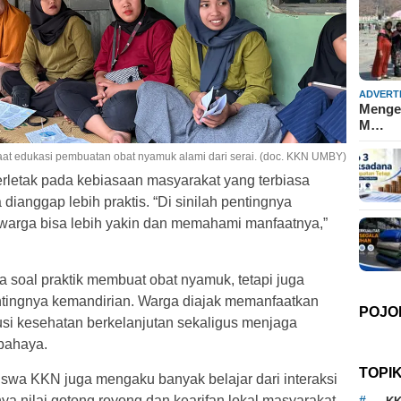
ADVERT
Mengen
M…
saat edukasi pembuatan obat nyamuk alami dari serai. (doc. KKN UMBY)
terletak pada kebiasaan masyarakat yang terbiasa
ianggap lebih praktis. “Di sinilah pentingnya
 warga bisa lebih yakin dan memahami manfaatnya,”
ya soal praktik membuat obat nyamuk, tetapi juga
ingnya kemandirian. Warga diajak memanfaatkan
POJO
usi kesehatan berkelanjutan sekaligus menjaga
bahaya.
TOPI
swa KKN juga mengaku banyak belajar dari interaksi
a nilai gotong royong dan kearifan lokal masyarakat