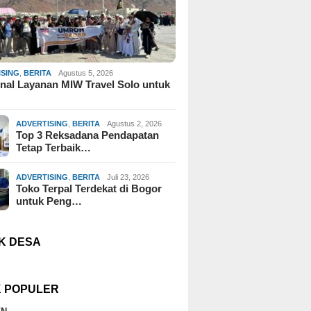
ISING
,
BERITA
Agustus 5, 2026
al Layanan MIW Travel Solo untuk
ADVERTISING
,
BERITA
Agustus 2, 2026
Top 3 Reksadana Pendapatan
Tetap Terbaik…
ADVERTISING
,
BERITA
Juli 23, 2026
Toko Terpal Terdekat di Bogor
untuk Peng…
K DESA
K POPULER