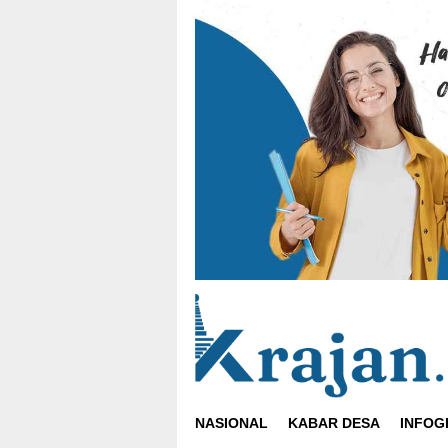
Loncat
ke
konten
NASIONAL
KABAR DESA
INFOG