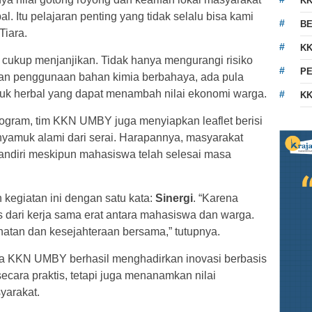
K
 Itu pelajaran penting yang tidak selalu bisa kami
BE
Tiara.
KK
n cukup menjanjikan. Tidak hanya mengurangi risiko
PE
an penggunaan bahan kimia berbahaya, ada pula
k herbal yang dapat menambah nilai ekonomi warga.
KK
ogram, tim KKN UMBY juga menyiapkan leaflet berisi
yamuk alami dari serai. Harapannya, masyarakat
andiri meskipun mahasiswa telah selesai masa
 kegiatan ini dengan satu kata:
Sinergi
. “Karena
as dari kerja sama erat antara mahasiswa dan warga.
atan dan kesejahteraan bersama,” tutupnya.
swa KKN UMBY berhasil menghadirkan inovasi berbasis
ecara praktis, tetapi juga menanamkan nilai
yarakat.