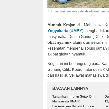
Dokumentasi bersama setelah edukasi pembua
Muntuk, Krajan.id
– Mahasiswa Kul
Yogyakarta (UMBY)
menghadirkan 
masyarakat Dusun Gunung Cilik, D
obat nyamuk alami dari serai
, me
kesehatan mengenai solusi ramah
akibat gigitan nyamuk.
Kegiatan ini berlangsung pada Kam
Gunung Cilik. Koordinator desa K
dari hasil survei awal mahasiswa di 
BACAAN LAINNYA
Tanamkan Impian Sejak Dini,
Du
Mahasiswa UNAIR
12
Perkenalkan Ragam Profesi
Sa