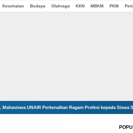
Kesehatan
Budaya
Olahraga
KKN
MBKM
PKM
Per
enalkan Ragam Profesi kepada Siswa SDN Gunungsari
D
POPU