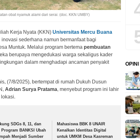
tan obat nyamuk alami dari serai. (doc. KKN UMBY)
iah Kerja Nyata (KKN)
Universitas Mercu Buana
inovasi sederhana namun bermanfaat bagi
esa Muntuk. Melalui program bertema
pembuatan
reka berupaya mengedukasi warga sekaligus kader
 lingkungan dalam menghadapi ancaman penyakit
OPIN
is, (7/8/2025), bertempat di rumah Dukuh Dusun
KN,
Adrian Surya Pratama
, menyebut program ini lahir
lokasi.
kung SDGs 8, 11, dan
Mahasiswa BBK 8 UNAIR
, Program BANKSI Ubah
Kenalkan Identitas Digital
mpah Menjadi Sumber
untuk UMKM Desa Kasreman