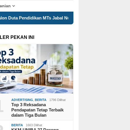
tanian
n MTs Jabal Nurrohman Dibekali Materi Bahasa Indonesia dan 
LER PEKAN INI
1
ADVERTISING
,
BERITA
1796 Dilihat
Top 3 Reksadana
Pendapatan Tetap Terbaik
dalam Tiga Bulan
BERITA
1663 Dilihat
KKM UNIBA 27 Dorong