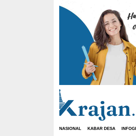
Loncat
ke
konten
NASIONAL
KABAR DESA
INFOG