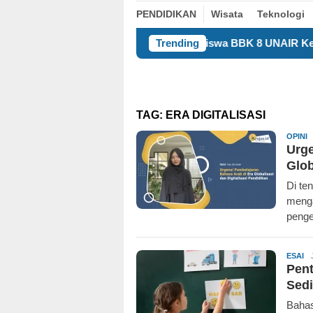
PENDIDIKAN
Wisata
Teknologi
Mahasiswa BBK 8 UNAIR Kenalkan Identitas D
Trending
TAG:
ERA DIGITALISASI
K
OPINI
Urge
Glob
Di ten
menga
peng
Re
ESAI
Pent
Sedi
Bahas