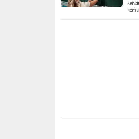
kehid
komun