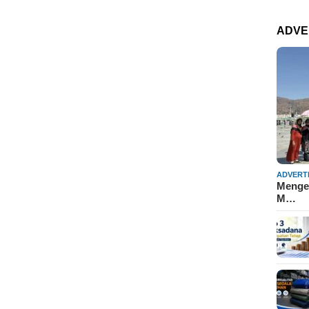
ADVE
ADVERT
Mengen
M…