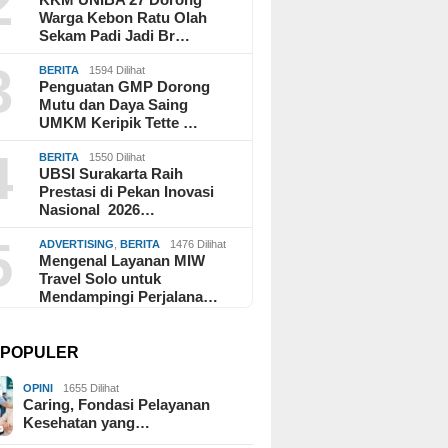
2
Warga Kebon Ratu Olah
Sekam Padi Jadi Br…
3
BERITA
1594 Dilihat
Penguatan GMP Dorong
Mutu dan Daya Saing
UMKM Keripik Tette …
4
BERITA
1550 Dilihat
UBSI Surakarta Raih
Prestasi di Pekan Inovasi
Nasional 2026…
5
ADVERTISING
,
BERITA
1476 Dilihat
Mengenal Layanan MIW
Travel Solo untuk
Mendampingi Perjalana…
I POPULER
OPINI
1655 Dilihat
Caring, Fondasi Pelayanan
Kesehatan yang…