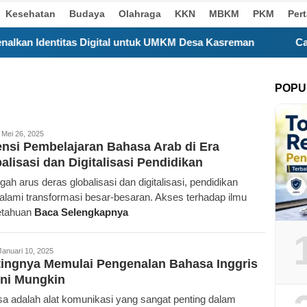
Kesehatan
Budaya
Olahraga
KKN
MBKM
PKM
Per
igital untuk UMKM Desa Kasreman
Calon Duta Pendidika
POPU
rajan.id
Mei 26, 2025
nsi Pembelajaran Bahasa Arab di Era
alisasi dan Digitalisasi Pendidikan
gah arus deras globalisasi dan digitalisasi, pendidikan
lami transformasi besar-besaran. Akses terhadap ilmu
etahuan
Baca Selengkapnya
daksi
Januari 10, 2025
ingnya Memulai Pengenalan Bahasa Inggris
ni Mungkin
a adalah alat komunikasi yang sangat penting dalam