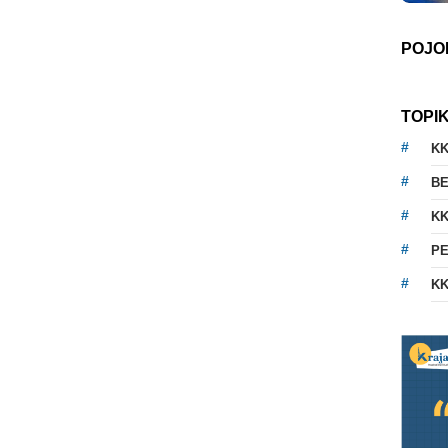
POJO
TOPI
K
BE
KK
PE
KK