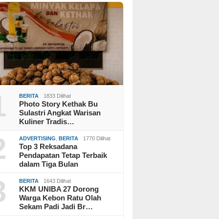
1
BERITA
1833 Dilihat
Photo Story Kethak Bu
Sulastri Angkat Warisan
Kuliner Tradis…
2
ADVERTISING
,
BERITA
1770 Dilihat
Top 3 Reksadana
Pendapatan Tetap Terbaik
dalam Tiga Bulan
3
BERITA
1643 Dilihat
KKM UNIBA 27 Dorong
Warga Kebon Ratu Olah
Sekam Padi Jadi Br…