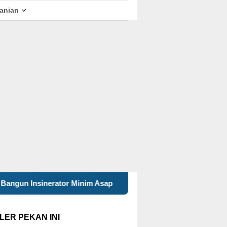
tanian
r Minim Asap
Mahasiswa KKN 29 UINSA Perbarui Website
LER PEKAN INI