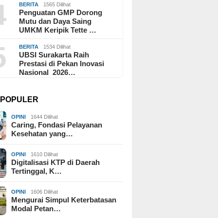
4
BERITA
1565 Dilihat
Penguatan GMP Dorong
Mutu dan Daya Saing
UMKM Keripik Tette …
5
BERITA
1534 Dilihat
UBSI Surakarta Raih
Prestasi di Pekan Inovasi
Nasional 2026…
I POPULER
OPINI
1644 Dilihat
Caring, Fondasi Pelayanan
Kesehatan yang…
OPINI
1610 Dilihat
Digitalisasi KTP di Daerah
Tertinggal, K…
OPINI
1606 Dilihat
Mengurai Simpul Keterbatasan
Modal Petan…