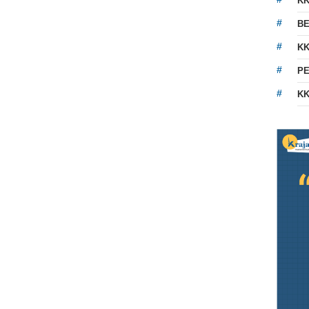
K
BE
KK
PE
KK