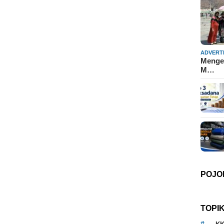
ADVERT
Mengen
M…
POJO
TOPI