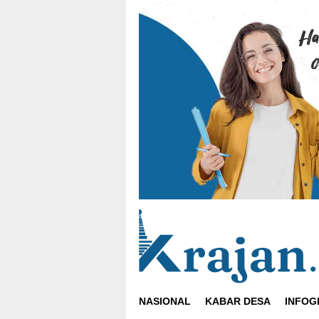
Loncat
ke
konten
NASIONAL
KABAR DESA
INFOG