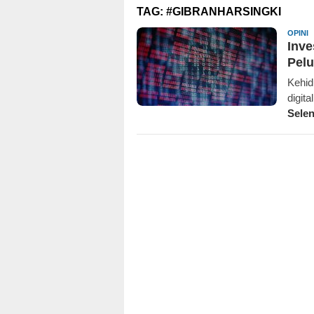
TAG:
#GIBRANHARSINGKI
K
OPINI
Inve
Pel
Kehid
digit
Sele