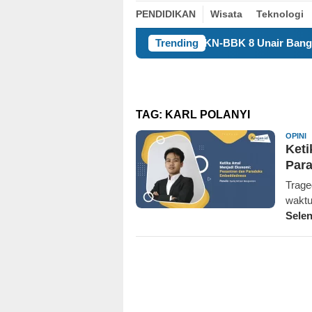
PENDIDIKAN
Wisata
Teknologi
KKN-BBK 8 Unair Bangun Kualitas Manusi
Trending
TAG:
KARL POLANYI
K
OPINI
Keti
Par
Trage
waktu
Sele