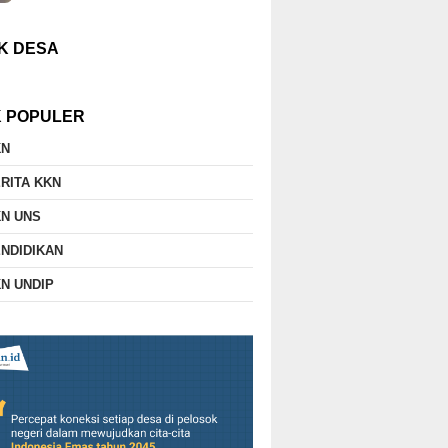
K DESA
K POPULER
KN
RITA KKN
N UNS
NDIDIKAN
N UNDIP