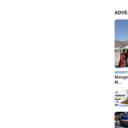
ADVE
ADVERT
Mengen
M…