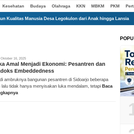
Kesehatan
Budaya
Olahraga
KKN
MBKM
PKM
Per
a Desa Legokulon dari Anak hingga Lansia
Satu Bulan 
POPU
rajan.id
Oktober 16, 2025
ka Amal Menjadi Ekonomi: Pesantren dan
adoks Embeddedness
di ambruknya bangunan pesantren di Sidoarjo beberapa
 lalu tidak hanya menyisakan luka mendalam, tetapi
Baca
ngkapnya