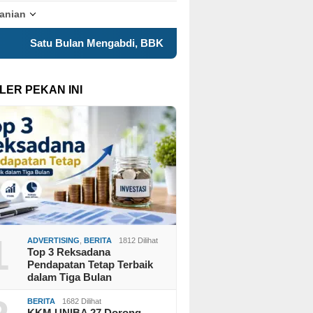
tanian
Mengabdi, BBK 8 UNAIR Tampilkan Capaian Program Kerja dal
LER PEKAN INI
1
ADVERTISING
,
BERITA
1812 Dilihat
Top 3 Reksadana
Pendapatan Tetap Terbaik
dalam Tiga Bulan
BERITA
1682 Dilihat
KKM UNIBA 27 Dorong