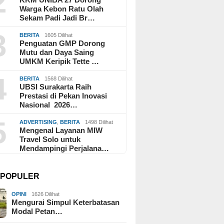
2
Warga Kebon Ratu Olah
Sekam Padi Jadi Br…
3
BERITA
1605 Dilihat
Penguatan GMP Dorong
Mutu dan Daya Saing
UMKM Keripik Tette …
4
BERITA
1568 Dilihat
UBSI Surakarta Raih
Prestasi di Pekan Inovasi
Nasional 2026…
5
ADVERTISING
,
BERITA
1498 Dilihat
Mengenal Layanan MIW
Travel Solo untuk
Mendampingi Perjalana…
I POPULER
OPINI
1626 Dilihat
Mengurai Simpul Keterbatasan
Modal Petan…