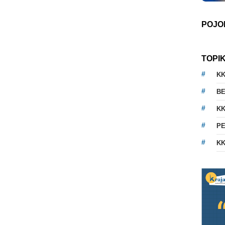
POJO
TOPI
K
BE
KK
PE
KK