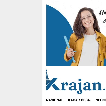
Loncat
ke
konten
NASIONAL
KABAR DESA
INFOG