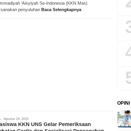
madiyah ‘Aisyiyah Se-Indonesia (KKN Mas)
ksanakan penyuluhan
Baca Selengkapnya
OPIN
Krajan.id
A
Agustus 29, 2025
asiswa KKN UNS Gelar Pemeriksaan
hatan Gratis dan Sosialisasi Pencegahan