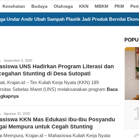
Kesehatan
Budaya
Olahraga
KKN
MBKM
PKM
Per
ampah Plastik Jadi Produk Bernilai Ekonomi
Kurangi 
POPU
Krajan.id
A
September 5, 2025
siswa UNS Hadirkan Program Literasi dan
egahan Stunting di Desa Sutopati
ati, Krajan.id – Tim Kuliah Kerja Nyata (KKN) 189
rsitas Sebelas Maret (UNS) melaksanakan program
Baca
ngkapnya
Krajan.id
A
Agustus 31, 2025
asiswa KKN Mas Edukasi Ibu-Ibu Posyandu
gai Mempura untuk Cegah Stunting
i Mempura, Krajan.id – Mahasiswa Kuliah Kerja Nyata