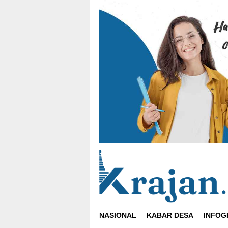
Loncat
ke
konten
NASIONAL
KABAR DESA
INFOG