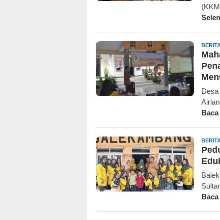
(KKM)
Sele
BERIT
Maha
Pen
Men
Desa 
Airla
Baca
BERIT
Pedu
Eduk
Balek
Sulta
Baca