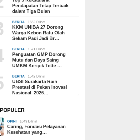
2
Pendapatan Tetap Terbaik
dalam Tiga Bulan
3
BERITA
1652 Dilihat
KKM UNIBA 27 Dorong
Warga Kebon Ratu Olah
Sekam Padi Jadi Br…
4
BERITA
1571 Dilihat
Penguatan GMP Dorong
Mutu dan Daya Saing
UMKM Keripik Tette …
5
BERITA
1542 Dilihat
UBSI Surakarta Raih
Prestasi di Pekan Inovasi
Nasional 2026…
I POPULER
OPINI
1649 Dilihat
Caring, Fondasi Pelayanan
Kesehatan yang…