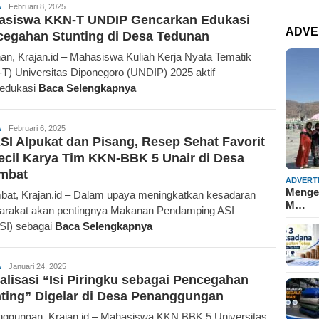
Bani
A
Februari 8, 2025
asiswa KKN-T UNDIP Gencarkan Edukasi
Kamilawati
ADVE
egahan Stunting di Desa Tedunan
an, Krajan.id – Mahasiswa Kuliah Kerja Nyata Tematik
T) Universitas Diponegoro (UNDIP) 2025 aktif
edukasi
Baca Selengkapnya
Bani
A
Februari 6, 2025
I Alpukat dan Pisang, Resep Sehat Favorit
Kamilawati
ecil Karya Tim KKN-BBK 5 Unair di Desa
mbat
ADVERT
Mengen
at, Krajan.id – Dalam upaya meningkatkan kesadaran
M…
rakat akan pentingnya Makanan Pendamping ASI
SI) sebagai
Baca Selengkapnya
Redaksi
A
Januari 24, 2025
alisasi “Isi Piringku sebagai Pencegahan
ting” Digelar di Desa Penanggungan
ggungan, Krajan.id – Mahasiswa KKN BBK 5 Universitas