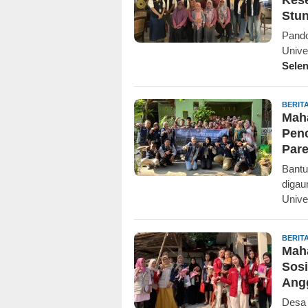
Stun
Pando
Unive
Sele
BERIT
Mah
Penc
Par
Bantu
digau
Unive
BERIT
Mah
Sosi
Angg
Desa 