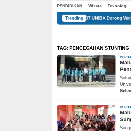
PENDIDIKAN
Wisata
Teknologi
KKM 37 UNIBA Dorong Warga Undar Andir Ubah S
Trending
TAG:
PENCEGAHAN STUNTING
BERIT
Maha
Penc
Sutop
Unive
Sele
BERIT
Mah
Sun
Sunga