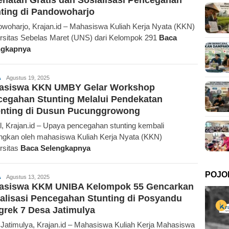
ting di Pandowoharjo
woharjo, Krajan.id – Mahasiswa Kuliah Kerja Nyata (KKN)
rsitas Sebelas Maret (UNS) dari Kelompok 291
Baca
ngkapnya
Krajan.id
A
Agustus 19, 2025
asiswa KKN UMBY Gelar Workshop
egahan Stunting Melalui Pendekatan
enting di Dusun Pucunggrowong
l, Krajan.id – Upaya pencegahan stunting kembali
ngkan oleh mahasiswa Kuliah Kerja Nyata (KKN)
rsitas
Baca Selengkapnya
POJO
Krajan.id
A
Agustus 13, 2025
asiswa KKM UNIBA Kelompok 55 Gencarkan
alisasi Pencegahan Stunting di Posyandu
rek 7 Desa Jatimulya
Jatimulya, Krajan.id – Mahasiswa Kuliah Kerja Mahasiswa