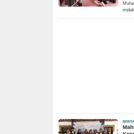
Muham
mela
BERIT
Mah
Kese