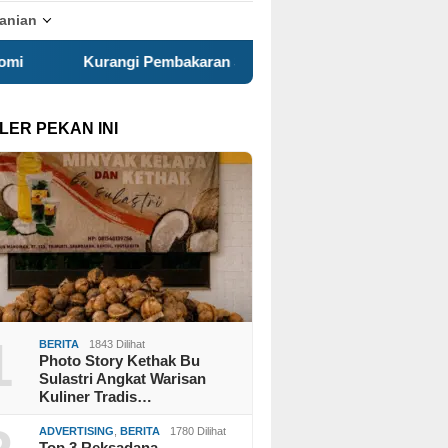
tanian
Pembakaran Sampah Terbuka, KKN 120 dan Warga Pancuran Got
LER PEKAN INI
1
BERITA
1843 Dilihat
Photo Story Kethak Bu
Sulastri Angkat Warisan
Kuliner Tradis…
ADVERTISING
,
BERITA
1780 Dilihat
Top 3 Reksadana