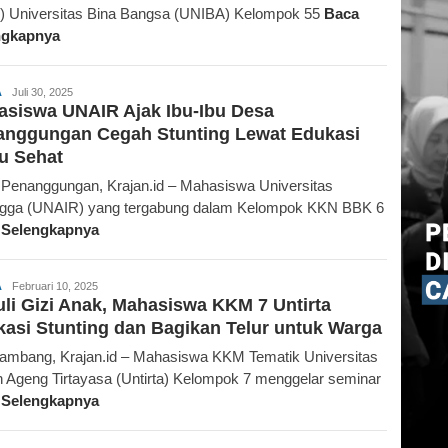
 Universitas Bina Bangsa (UNIBA) Kelompok 55
Baca
ngkapnya
Krajan.id
A
Juli 30, 2025
siswa UNAIR Ajak Ibu-Ibu Desa
anggungan Cegah Stunting Lewat Edukasi
u Sehat
Penanggungan, Krajan.id – Mahasiswa Universitas
ngga (UNAIR) yang tergabung dalam Kelompok KKN BBK 6
 Selengkapnya
Bani
A
Februari 10, 2025
li Gizi Anak, Mahasiswa KKM 7 Untirta
Kamilawati
asi Stunting dan Bagikan Telur untuk Warga
ambang, Krajan.id – Mahasiswa KKM Tematik Universitas
n Ageng Tirtayasa (Untirta) Kelompok 7 menggelar seminar
 Selengkapnya