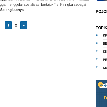
ngga menggelar sosialisasi bertajuk “Isi Piringku sebagai
 Selengkapnya
POJO
1
2
»
TOPI
K
BE
KK
PE
KK