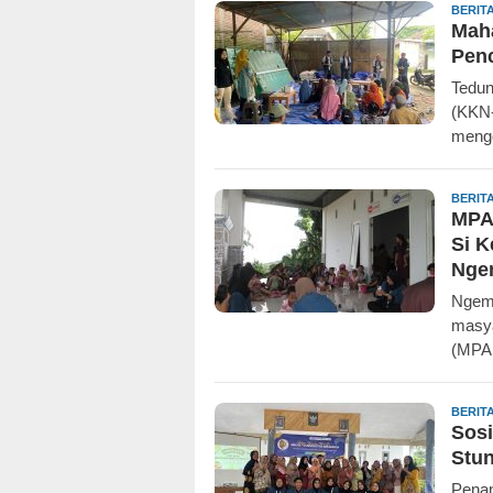
BERIT
Mah
Penc
Tedun
(KKN-
meng
BERIT
MPAS
Si K
Nge
Ngemb
masya
(MPA
BERIT
Sosi
Stun
Penan