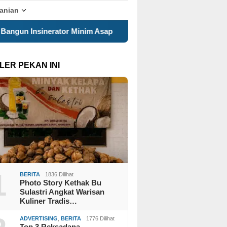
tanian
r Minim Asap
Mahasiswa KKN 29 UINSA Perbarui Website
LER PEKAN INI
1
BERITA
1836 Dilihat
Photo Story Kethak Bu
Sulastri Angkat Warisan
Kuliner Tradis…
ADVERTISING
,
BERITA
1776 Dilihat
Top 3 Reksadana