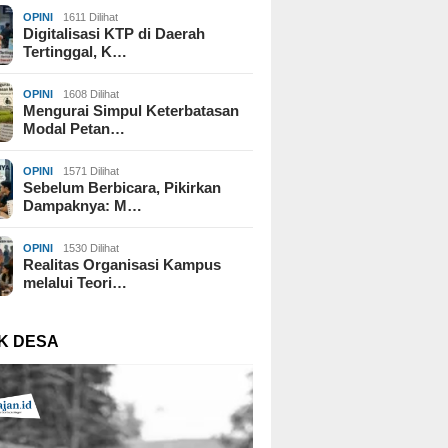
OPINI
1611 Dilihat
Digitalisasi KTP di Daerah
Tertinggal, K…
OPINI
1608 Dilihat
Mengurai Simpul Keterbatasan
Modal Petan…
OPINI
1571 Dilihat
Sebelum Berbicara, Pikirkan
Dampaknya: M…
OPINI
1530 Dilihat
Realitas Organisasi Kampus
melalui Teori…
K DESA