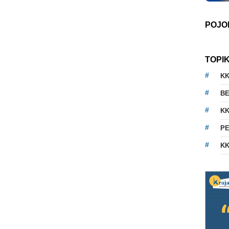
POJO
TOPI
K
BE
KK
PE
KK