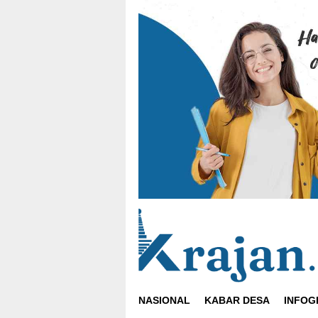
Loncat
ke
konten
NASIONAL
KABAR DESA
INFOG