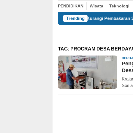
PENDIDIKAN
Wisata
Teknologi
Kurangi Pembakaran Sampah Terbuka, K
Trending
TAG:
PROGRAM DESA BERDAY
BERIT
Pen
Des
Kraja
Sosia