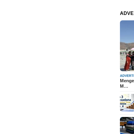
ADVE
ADVERT
Mengen
M…