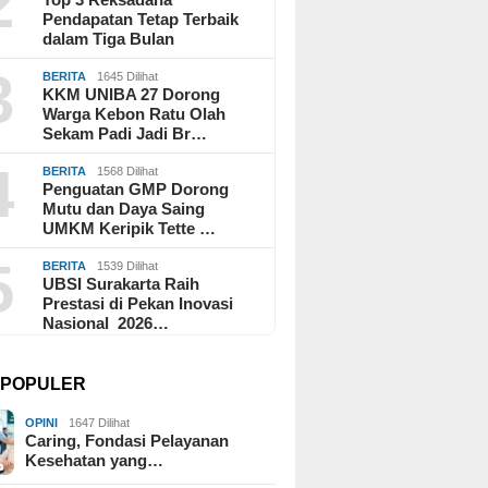
2
Pendapatan Tetap Terbaik
dalam Tiga Bulan
3
BERITA
1645 Dilihat
KKM UNIBA 27 Dorong
Warga Kebon Ratu Olah
Sekam Padi Jadi Br…
4
BERITA
1568 Dilihat
Penguatan GMP Dorong
Mutu dan Daya Saing
UMKM Keripik Tette …
5
BERITA
1539 Dilihat
UBSI Surakarta Raih
Prestasi di Pekan Inovasi
Nasional 2026…
I POPULER
OPINI
1647 Dilihat
Caring, Fondasi Pelayanan
Kesehatan yang…