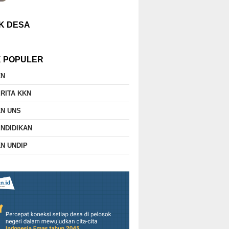
K DESA
K POPULER
KN
RITA KKN
N UNS
NDIDIKAN
N UNDIP