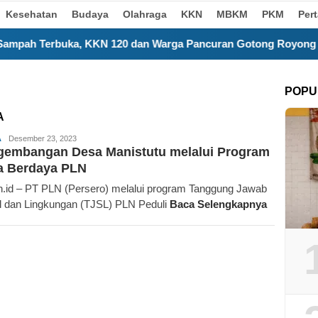
Kesehatan
Budaya
Olahraga
KKN
MBKM
PKM
Per
KN 120 dan Warga Pancuran Gotong Royong Bangun Insinerato
POPU
A
Redaksi
A
Desember 23, 2023
gembangan Desa Manistutu melalui Program
a Berdaya PLN
n.id – PT PLN (Persero) melalui program Tanggung Jawab
l dan Lingkungan (TJSL) PLN Peduli
Baca Selengkapnya