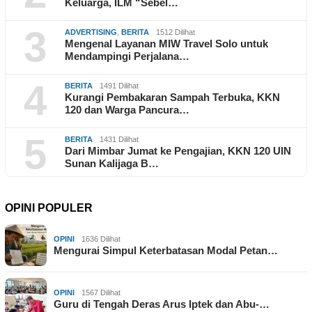
Keluarga, ILM “Sebel…
3
ADVERTISING
,
BERITA
1512 Dilihat
Mengenal Layanan MIW Travel Solo untuk
Mendampingi Perjalana…
4
BERITA
1491 Dilihat
Kurangi Pembakaran Sampah Terbuka, KKN
120 dan Warga Pancura…
5
BERITA
1431 Dilihat
Dari Mimbar Jumat ke Pengajian, KKN 120 UIN
Sunan Kalijaga B…
OPINI POPULER
OPINI
1636 Dilihat
Mengurai Simpul Keterbatasan Modal Petan…
OPINI
1567 Dilihat
Guru di Tengah Deras Arus Iptek dan Abu-…