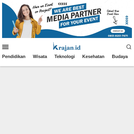
Loncat
ke
konten
Menu
Mobile
Pendidikan
Wisata
Teknologi
Kesehatan
Budaya