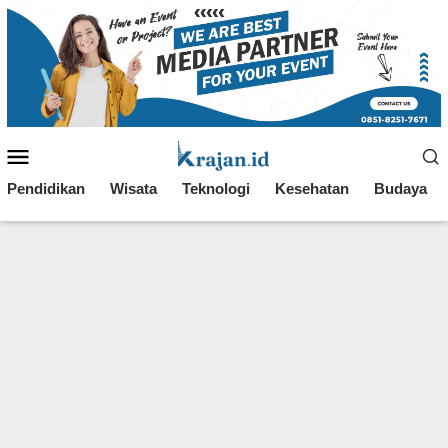
Loncat
ke
konten
Menu
Mobile
Pendidikan
Wisata
Teknologi
Kesehatan
Budaya