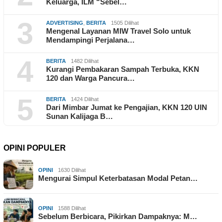
Keluarga, ILM “Sebel…
3
ADVERTISING
,
BERITA
1505 Dilihat
Mengenal Layanan MIW Travel Solo untuk
Mendampingi Perjalana…
4
BERITA
1482 Dilihat
Kurangi Pembakaran Sampah Terbuka, KKN
120 dan Warga Pancura…
5
BERITA
1424 Dilihat
Dari Mimbar Jumat ke Pengajian, KKN 120 UIN
Sunan Kalijaga B…
OPINI POPULER
OPINI
1630 Dilihat
Mengurai Simpul Keterbatasan Modal Petan…
OPINI
1588 Dilihat
Sebelum Berbicara, Pikirkan Dampaknya: M…