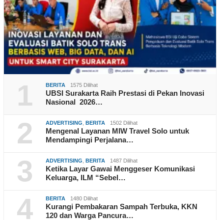
1
BERITA
1575 Dilihat
UBSI Surakarta Raih Prestasi di Pekan Inovasi
Nasional 2026…
2
ADVERTISING
,
BERITA
1502 Dilihat
Mengenal Layanan MIW Travel Solo untuk
Mendampingi Perjalana…
3
ADVERTISING
,
BERITA
1487 Dilihat
Ketika Layar Gawai Menggeser Komunikasi
Keluarga, ILM “Sebel…
4
BERITA
1480 Dilihat
Kurangi Pembakaran Sampah Terbuka, KKN
120 dan Warga Pancura…