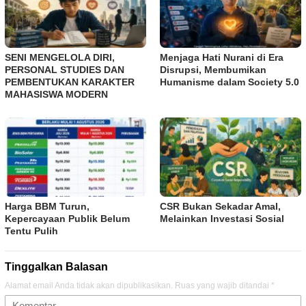
SENI MENGELOLA DIRI,
Menjaga Hati Nurani di Era
PERSONAL STUDIES DAN
Disrupsi, Membumikan
PEMBENTUKAN KARAKTER
Humanisme dalam Society 5.0
MAHASISWA MODERN
Harga BBM Turun,
CSR Bukan Sekadar Amal,
Kepercayaan Publik Belum
Melainkan Investasi Sosial
Tentu Pulih
Tinggalkan Balasan
Alamat email Anda tidak akan dipublikasikan.
Ruas yang wajib ditandai
*