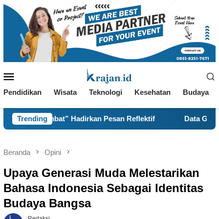
Loncat
ke
konten
Menu
Mobile
Pendidikan
Wisata
Teknologi
Kesehatan
Budaya
” Hadirkan Pesan Reflektif
Trending
Data Geospasial dan Masa
Beranda
Opini
Upaya Generasi Muda Melestarikan
Bahasa Indonesia Sebagai Identitas
Budaya Bangsa
Redaksi