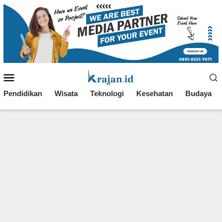
Loncat
ke
konten
Menu
Mobile
Pendidikan
Wisata
Teknologi
Kesehatan
Budaya