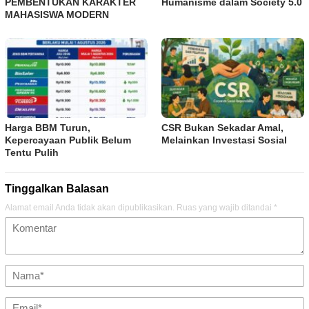
PEMBENTUKAN KARAKTER
Humanisme dalam Society 5.0
MAHASISWA MODERN
Harga BBM Turun,
CSR Bukan Sekadar Amal,
Kepercayaan Publik Belum
Melainkan Investasi Sosial
Tentu Pulih
Tinggalkan Balasan
Alamat email Anda tidak akan dipublikasikan.
Ruas yang wajib ditandai
*