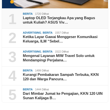
1
BERITA
1720 Dilihat
Laptop OLED Terjangkau Apa yang Bagus
untuk Kuliah? ASUS Viv…
2
ADVERTISING
,
BERITA
1557 Dilihat
Ketika Layar Gawai Menggeser Komunikasi
Keluarga, ILM “Sebel…
3
ADVERTISING
,
BERITA
1522 Dilihat
Mengenal Layanan MIW Travel Solo untuk
Mendampingi Perjalana…
4
BERITA
1499 Dilihat
Kurangi Pembakaran Sampah Terbuka, KKN
120 dan Warga Pancura…
5
BERITA
1444 Dilihat
Dari Mimbar Jumat ke Pengajian, KKN 120 UIN
Sunan Kalijaga B…