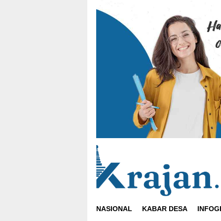
Loncat
ke
konten
NASIONAL
KABAR DESA
INFOG