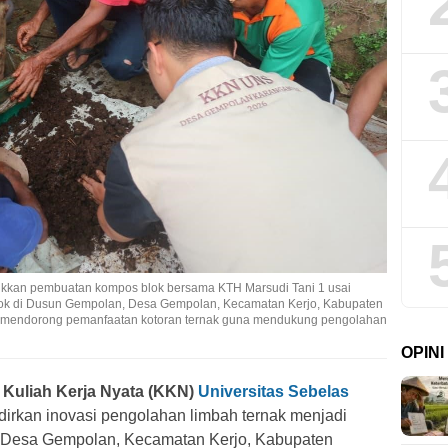
kan pembuatan kompos blok bersama KTH Marsudi Tani 1 usai
blok di Dusun Gempolan, Desa Gempolan, Kecamatan Kerjo, Kabupaten
ni mendorong pemanfaatan kotoran ternak guna mendukung pengolahan
OPIN
a
Kuliah Kerja Nyata (KKN)
Universitas Sebelas
rkan inovasi pengolahan limbah ternak menjadi
 Desa Gempolan, Kecamatan Kerjo, Kabupaten