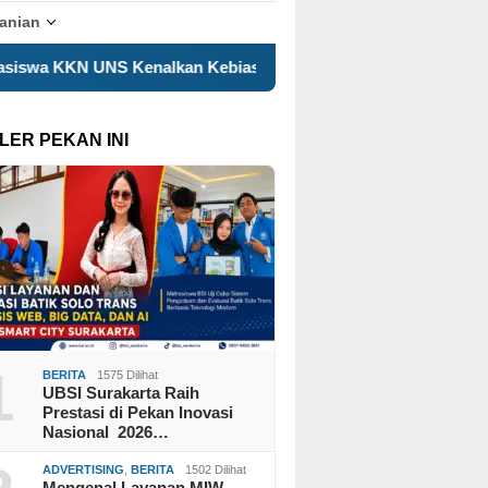
tanian
lkan Kebiasaan Hidup Aktif kepada Siswa SD Pelangi Handay
LER PEKAN INI
1
BERITA
1575 Dilihat
UBSI Surakarta Raih
Prestasi di Pekan Inovasi
Nasional 2026…
ADVERTISING
,
BERITA
1502 Dilihat
Mengenal Layanan MIW