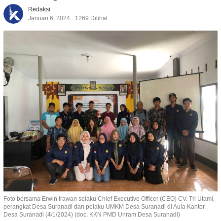
Redaksi
Januari 6, 2024
1269 Dilihat
Foto bersama Erwin Irawan selaku Chief Executive Officer (CEO) CV. Tri Utami,
perangkat Desa Suranadi dan pelaku UMKM Desa Suranadi di Aula Kantor
Desa Suranadi (4/1/2024) (doc. KKN PMD Unram Desa Suranadi)