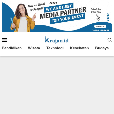
Loncat
ke
konten
Menu
Mobile
Pendidikan
Wisata
Teknologi
Kesehatan
Budaya