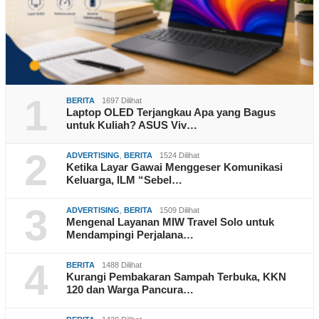
1
BERITA
1697 Dilihat
Laptop OLED Terjangkau Apa yang Bagus
untuk Kuliah? ASUS Viv…
2
ADVERTISING
,
BERITA
1524 Dilihat
Ketika Layar Gawai Menggeser Komunikasi
Keluarga, ILM “Sebel…
3
ADVERTISING
,
BERITA
1509 Dilihat
Mengenal Layanan MIW Travel Solo untuk
Mendampingi Perjalana…
4
BERITA
1488 Dilihat
Kurangi Pembakaran Sampah Terbuka, KKN
120 dan Warga Pancura…