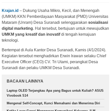
Krajan.id
– Dukung Usaha Mikro, Kecil, dan Menengah
(UMKM) KKN Pemberdayaan Masyarakat (PMD) Universitas
Mataram (Unram) Desa Suranadi selenggarakan
sosialisasi
digital marketing
. Hal tersebut, bertujuan untuk mewujudkan
UMKM yang kreatif dan inovatif
di tengah kemajuan
teknologi.
Bertempat di Aula Kantor Desa Suranadi, Kamis (4/1/2024).
Kegiatan tersebut menghadirkan Erwin Irawan selaku Chief
Executive Officer (CEO) CV. Tri Utami, perangkat Desa
Suranadi dan pelaku UMKM Desa Suranadi.
BACAAN LAINNYA
Laptop OLED Terjangkau Apa yang Bagus untuk Kuliah? ASUS
Vivobook S14
Mengenal Self-Concept, Kunci Memahami dan Menerima Diri
Ketika Layar Gawai Menggeser Komunikasi Keluarga, ILM