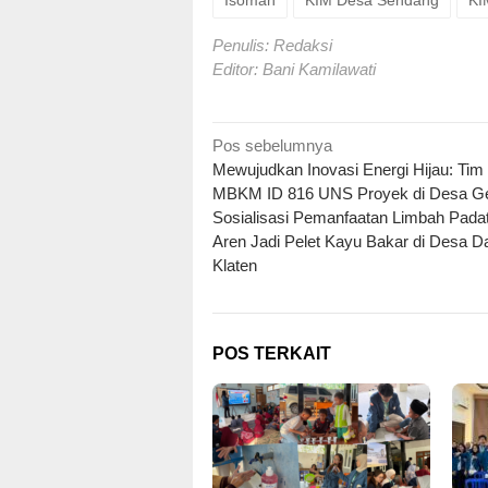
Penulis: Redaksi
Editor: Bani Kamilawati
Navigasi
Pos sebelumnya
Mewujudkan Inovasi Energi Hijau: Tim
pos
MBKM ID 816 UNS Proyek di Desa Ge
Sosialisasi Pemanfaatan Limbah Pada
Aren Jadi Pelet Kayu Bakar di Desa 
Klaten
POS TERKAIT