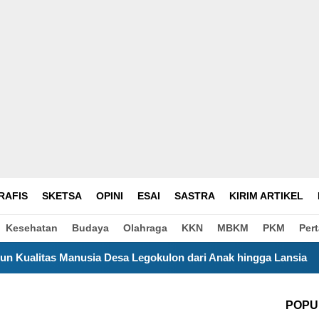
RAFIS
SKETSA
OPINI
ESAI
SASTRA
KIRIM ARTIKEL
Kesehatan
Budaya
Olahraga
KKN
MBKM
PKM
Per
esa Legokulon dari Anak hingga Lansia
Satu Bulan Men
POPU