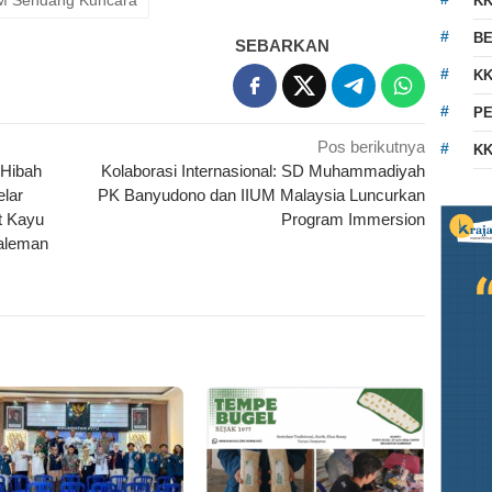
K
BE
SEBARKAN
KK
PE
Pos berikutnya
KK
 Hibah
Kolaborasi Internasional: SD Muhammadiyah
lar
PK Banyudono dan IIUM Malaysia Luncurkan
t Kayu
Program Immersion
Daleman