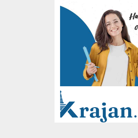
Loncat
ke
konten