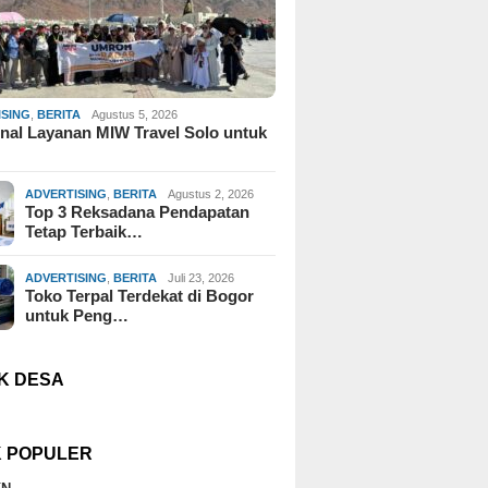
ISING
,
BERITA
Agustus 5, 2026
al Layanan MIW Travel Solo untuk
ADVERTISING
,
BERITA
Agustus 2, 2026
Top 3 Reksadana Pendapatan
Tetap Terbaik…
ADVERTISING
,
BERITA
Juli 23, 2026
Toko Terpal Terdekat di Bogor
untuk Peng…
K DESA
K POPULER