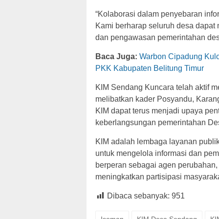
“Kolaborasi dalam penyebaran infor
Kami berharap seluruh desa dapa
dan pengawasan pemerintahan desa,
Baca Juga:
Warbon Cipadung Kulo
PKK Kabupaten Belitung Timur
KIM Sendang Kuncara telah aktif m
melibatkan kader Posyandu, Karan
KIM dapat terus menjadi upaya pent
keberlangsungan pemerintahan Des
KIM adalah lembaga layanan publik
untuk mengelola informasi dan pe
berperan sebagai agen perubahan,
meningkatkan partisipasi masyarak
Dibaca sebanyak:
951
Isoman
KIM Desa Sendang
KI