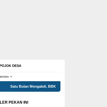
POJOK DESA
tanian
gabdi, BBK 8 UNAIR Tampilkan Capaian Program Kerja dalam 
LER PEKAN INI