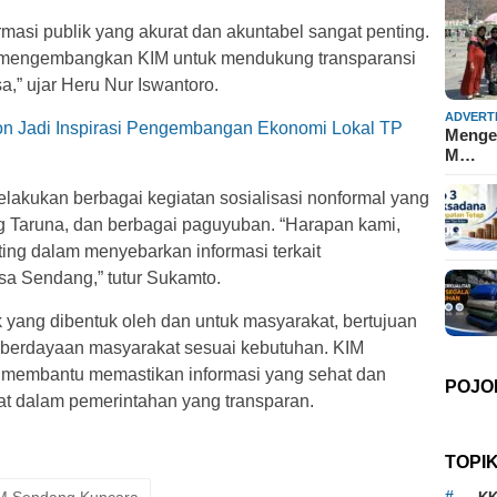
masi publik yang akurat dan akuntabel sangat penting.
t mengembangkan KIM untuk mendukung transparansi
” ujar Heru Nur Iswantoro.
ADVERT
n Jadi Inspirasi Pengembangan Ekonomi Lokal
TP
Mengen
M…
elakukan berbagai kegiatan sosialisasi nonformal yang
g Taruna, dan berbagai paguyuban. “Harapan kami,
ing dalam menyebarkan informasi terkait
a Sendang,” tutur Sukamto.
 yang dibentuk oleh dan untuk masyarakat, bertujuan
mberdayaan masyarakat sesuai kebutuhan. KIM
 membantu memastikan informasi yang sehat dan
POJO
at dalam pemerintahan yang transparan.
TOPI
M Sendang Kuncara