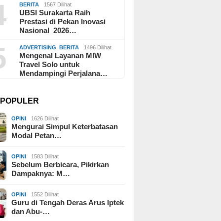
4
BERITA
1567 Dilihat
UBSI Surakarta Raih
Prestasi di Pekan Inovasi
Nasional 2026…
5
ADVERTISING
,
BERITA
1496 Dilihat
Mengenal Layanan MIW
Travel Solo untuk
Mendampingi Perjalana…
I POPULER
OPINI
1626 Dilihat
Mengurai Simpul Keterbatasan
Modal Petan…
OPINI
1583 Dilihat
Sebelum Berbicara, Pikirkan
Dampaknya: M…
OPINI
1552 Dilihat
Guru di Tengah Deras Arus Iptek
dan Abu-…