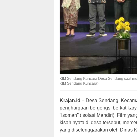
KIM Sendang Kuncara Desa Sendang saat men
KIM Sendang Kuncara)
Krajan.id
– Desa Sendang, Kecama
penghargaan bergengsi berkat karya
“Isoman” (Isolasi Mandiri). Film ya
kisah nyata di desa tersebut, mem
yang diselenggarakan oleh Dinas K