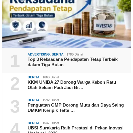
1
ADVERTISING
,
BERITA
1790 Dilihat
Top 3 Reksadana Pendapatan Tetap Terbaik
dalam Tiga Bulan
2
BERITA
1660 Dilihat
KKM UNIBA 27 Dorong Warga Kebon Ratu
Olah Sekam Padi Jadi Br…
3
BERITA
1592 Dilihat
Penguatan GMP Dorong Mutu dan Daya Saing
UMKM Keripik Tette …
4
BERITA
1547 Dilihat
UBSI Surakarta Raih Prestasi di Pekan Inovasi