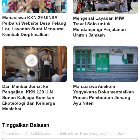
Mahasiswa KKN 29 UINSA
Mengenal Layanan MIW
Perbarui Website Desa Pelang
Travel Solo untuk
Lor, Layanan Surat Menyurat
Mendampingi Perjalanan
Kembali Dioptimalkan
Umroh Jamaah
Dari Mimbar Jumat ke
Mahasiswa Amikom
Pengajian, KKN 120 UIN
Yogyakarta Dokumentasikan
Sunan Kalijaga Bumikan
Proses Pembuatan Jenang
Ekoteologi dan Keluarga
Ayu Niten
Maslahat
Tinggalkan Balasan
Alamat email Anda tidak akan dipublikasikan.
Ruas yang wajib ditandai
*