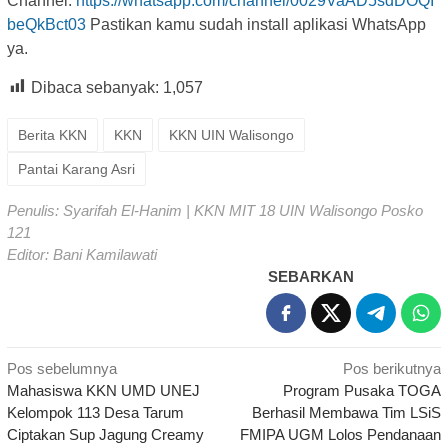
Channel:
https://whatsapp.com/channel/0029VaAD5sdDOQI
beQkBct03
Pastikan kamu sudah install aplikasi WhatsApp
ya.
Dibaca sebanyak:
1,057
Berita KKN
KKN
KKN UIN Walisongo
Pantai Karang Asri
Penulis: Syarifah El-Hanim | KKN MIT 18 UIN Walisongo Posko
121
Editor: Bani Kamilawati
SEBARKAN
Navigasi
Pos sebelumnya
Pos berikutnya
Mahasiswa KKN UMD UNEJ
Program Pusaka TOGA
pos
Kelompok 113 Desa Tarum
Berhasil Membawa Tim LSiS
Ciptakan Sup Jagung Creamy
FMIPA UGM Lolos Pendanaan