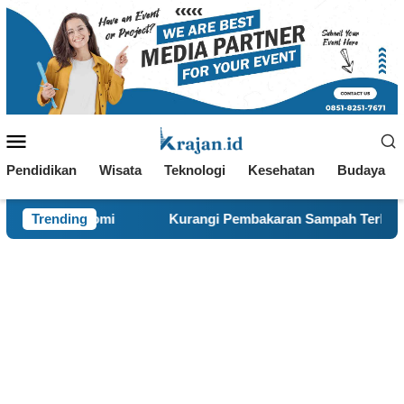
Loncat
ke
konten
Menu
Mobile
Pendidikan
Wisata
Teknologi
Kesehatan
Budaya
Kurangi Pembakaran Sampah Terbuka, KKN 120 dan Warga 
Trending