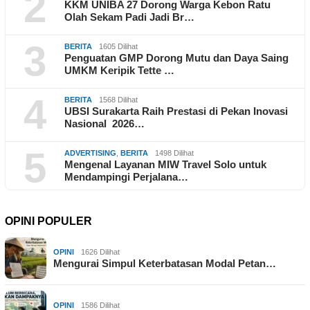
2
KKM UNIBA 27 Dorong Warga Kebon Ratu
Olah Sekam Padi Jadi Br…
3
BERITA
1605 Dilihat
Penguatan GMP Dorong Mutu dan Daya Saing
UMKM Keripik Tette …
4
BERITA
1568 Dilihat
UBSI Surakarta Raih Prestasi di Pekan Inovasi
Nasional 2026…
5
ADVERTISING
,
BERITA
1498 Dilihat
Mengenal Layanan MIW Travel Solo untuk
Mendampingi Perjalana…
OPINI POPULER
OPINI
1626 Dilihat
Mengurai Simpul Keterbatasan Modal Petan…
OPINI
1586 Dilihat