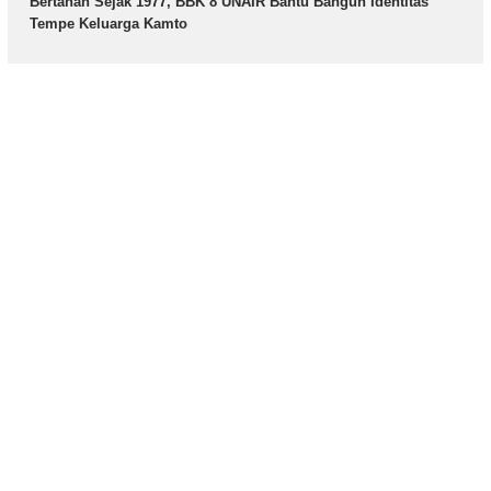
Bertahan Sejak 1977, BBK 8 UNAIR Bantu Bangun Identitas
Tempe Keluarga Kamto