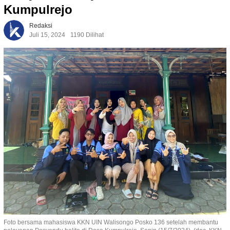
Kumpulrejo
Redaksi
Juli 15, 2024
1190 Dilihat
Foto bersama mahasiswa KKN UIN Walisongo Posko 136 setelah membantu