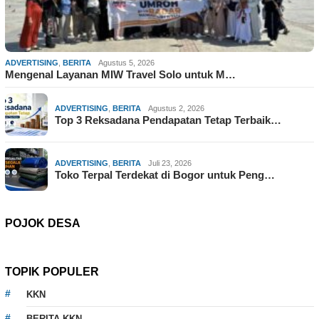
ADVERTISING
,
BERITA
Agustus 5, 2026
Mengenal Layanan MIW Travel Solo untuk M…
ADVERTISING
,
BERITA
Agustus 2, 2026
Top 3 Reksadana Pendapatan Tetap Terbaik…
ADVERTISING
,
BERITA
Juli 23, 2026
Toko Terpal Terdekat di Bogor untuk Peng…
POJOK DESA
TOPIK POPULER
KKN
BERITA KKN