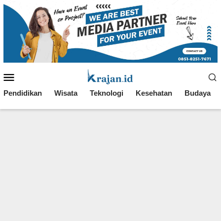
Loncat
ke
konten
Menu
Mobile
Pendidikan
Wisata
Teknologi
Kesehatan
Budaya