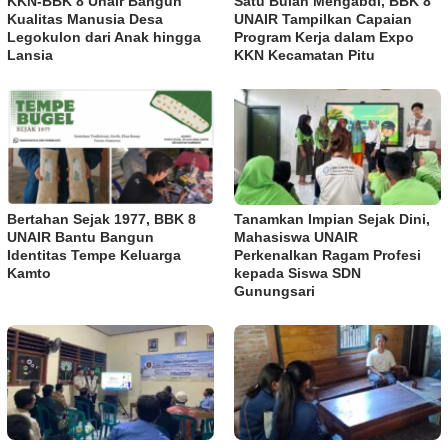
KKN-BBK 8 Unair Bangun
Satu Bulan Mengabdi, BBK 8
Kualitas Manusia Desa
UNAIR Tampilkan Capaian
Legokulon dari Anak hingga
Program Kerja dalam Expo
Lansia
KKN Kecamatan Pitu
Bertahan Sejak 1977, BBK 8
Tanamkan Impian Sejak Dini,
UNAIR Bantu Bangun
Mahasiswa UNAIR
Identitas Tempe Keluarga
Perkenalkan Ragam Profesi
Kamto
kepada Siswa SDN
Gunungsari