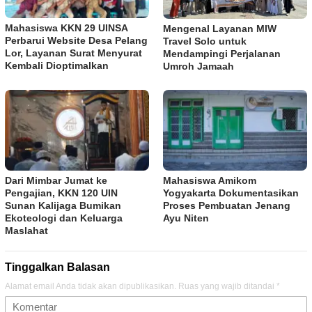
Mahasiswa KKN 29 UINSA
Mengenal Layanan MIW
Perbarui Website Desa Pelang
Travel Solo untuk
Lor, Layanan Surat Menyurat
Mendampingi Perjalanan
Kembali Dioptimalkan
Umroh Jamaah
Dari Mimbar Jumat ke
Mahasiswa Amikom
Pengajian, KKN 120 UIN
Yogyakarta Dokumentasikan
Sunan Kalijaga Bumikan
Proses Pembuatan Jenang
Ekoteologi dan Keluarga
Ayu Niten
Maslahat
Tinggalkan Balasan
Alamat email Anda tidak akan dipublikasikan.
Ruas yang wajib ditandai
*