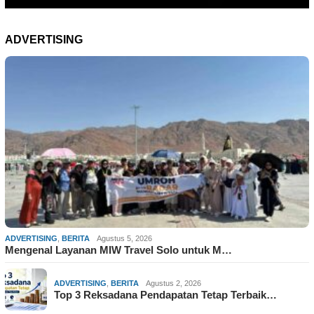
ADVERTISING
ADVERTISING
,
BERITA
Agustus 5, 2026
Mengenal Layanan MIW Travel Solo untuk M…
ADVERTISING
,
BERITA
Agustus 2, 2026
Top 3 Reksadana Pendapatan Tetap Terbaik…