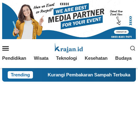
Loncat
ke
konten
Menu
Mobile
Pendidikan
Wisata
Teknologi
Kesehatan
Budaya
Kurangi Pembakaran Sampah Terbuka, KKN 120 dan Warga Panc
Trending