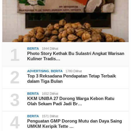
1
BERITA
1844 Dilihat
Photo Story Kethak Bu Sulastri Angkat Warisan
Kuliner Tradis…
2
ADVERTISING
,
BERITA
1780 Dilihat
Top 3 Reksadana Pendapatan Tetap Terbaik
dalam Tiga Bulan
3
BERITA
1652 Dilihat
KKM UNIBA 27 Dorong Warga Kebon Ratu
Olah Sekam Padi Jadi Br…
4
BERITA
1571 Dilihat
Penguatan GMP Dorong Mutu dan Daya Saing
UMKM Keripik Tette …