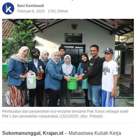
Bani Kamilawati
Februari 6, 2025
1781 Dilihat
Pembuatan dan penyerahan eco-enzyme bersama Pak Yunus sebagai wakil
RW 1 dan perwakilan masyarakat, (15/1/2025). (doc. Pribadi)
Sukomanunggal, Krajan.id
– Mahasiswa Kuliah Kerja