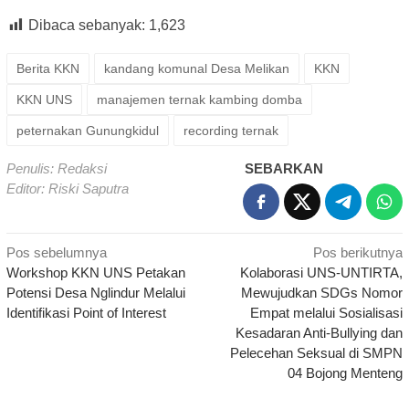
Dibaca sebanyak:
1,623
Berita KKN
kandang komunal Desa Melikan
KKN
KKN UNS
manajemen ternak kambing domba
peternakan Gunungkidul
recording ternak
Penulis: Redaksi
SEBARKAN
Editor: Riski Saputra
Navigasi
Pos sebelumnya
Pos berikutnya
Workshop KKN UNS Petakan
Kolaborasi UNS-UNTIRTA,
pos
Potensi Desa Nglindur Melalui
Mewujudkan SDGs Nomor
Identifikasi Point of Interest
Empat melalui Sosialisasi
Kesadaran Anti-Bullying dan
Pelecehan Seksual di SMPN
04 Bojong Menteng