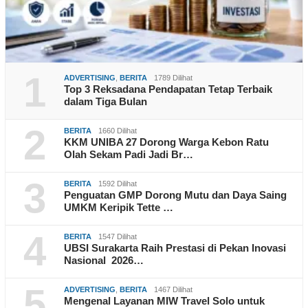
1
ADVERTISING
,
BERITA
1789 Dilihat
Top 3 Reksadana Pendapatan Tetap Terbaik
dalam Tiga Bulan
2
BERITA
1660 Dilihat
KKM UNIBA 27 Dorong Warga Kebon Ratu
Olah Sekam Padi Jadi Br…
3
BERITA
1592 Dilihat
Penguatan GMP Dorong Mutu dan Daya Saing
UMKM Keripik Tette …
4
BERITA
1547 Dilihat
UBSI Surakarta Raih Prestasi di Pekan Inovasi
Nasional 2026…
5
ADVERTISING
,
BERITA
1467 Dilihat
Mengenal Layanan MIW Travel Solo untuk