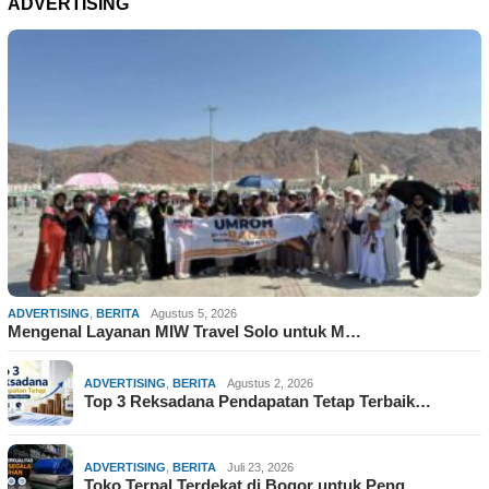
ADVERTISING
ADVERTISING
,
BERITA
Agustus 5, 2026
Mengenal Layanan MIW Travel Solo untuk M…
ADVERTISING
,
BERITA
Agustus 2, 2026
Top 3 Reksadana Pendapatan Tetap Terbaik…
ADVERTISING
,
BERITA
Juli 23, 2026
Toko Terpal Terdekat di Bogor untuk Peng…