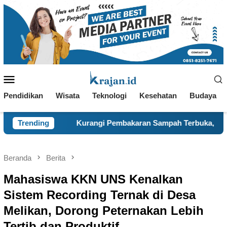
Loncat
ke
konten
Menu
Mobile
Pendidikan
Wisata
Teknologi
Kesehatan
Budaya
ngi Pembakaran Sampah Terbuka, KKN 120 dan Warga Pancuran
Trending
Beranda
Berita
Mahasiswa KKN UNS Kenalkan
Sistem Recording Ternak di Desa
Melikan, Dorong Peternakan Lebih
Tertib dan Produktif