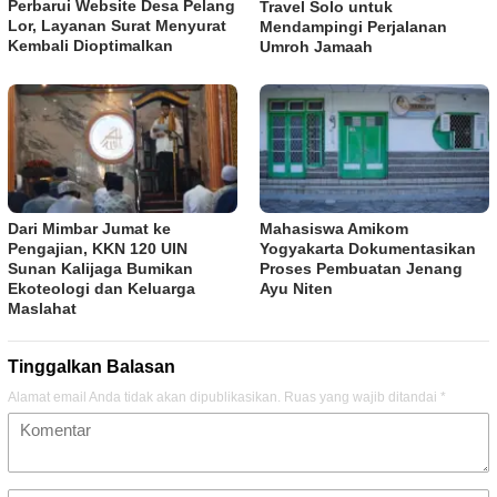
Perbarui Website Desa Pelang
Travel Solo untuk
Lor, Layanan Surat Menyurat
Mendampingi Perjalanan
Kembali Dioptimalkan
Umroh Jamaah
Dari Mimbar Jumat ke
Mahasiswa Amikom
Pengajian, KKN 120 UIN
Yogyakarta Dokumentasikan
Sunan Kalijaga Bumikan
Proses Pembuatan Jenang
Ekoteologi dan Keluarga
Ayu Niten
Maslahat
Tinggalkan Balasan
Alamat email Anda tidak akan dipublikasikan.
Ruas yang wajib ditandai
*