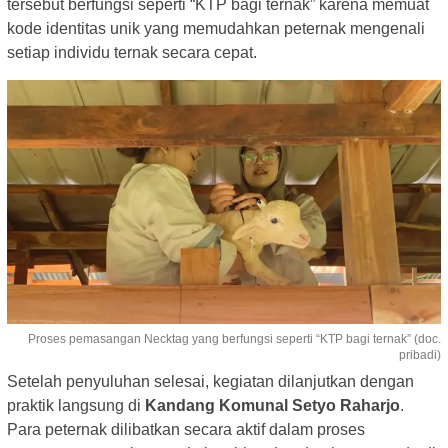
tersebut berfungsi seperti “KTP bagi ternak” karena memuat
kode identitas unik yang memudahkan peternak mengenali
setiap individu ternak secara cepat.
Proses pemasangan Necktag yang berfungsi seperti “KTP bagi ternak” (doc.
pribadi)
Setelah penyuluhan selesai, kegiatan dilanjutkan dengan
praktik langsung di
Kandang Komunal Setyo Raharjo
.
Para peternak dilibatkan secara aktif dalam proses