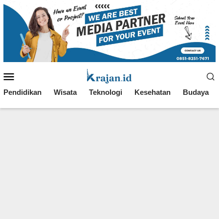
Loncat
ke
konten
Menu
Mobile
Pendidikan
Wisata
Teknologi
Kesehatan
Budaya