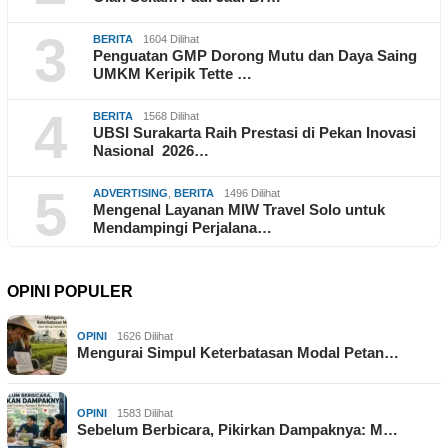
3
BERITA
1604 Dilihat
Penguatan GMP Dorong Mutu dan Daya Saing
UMKM Keripik Tette …
4
BERITA
1568 Dilihat
UBSI Surakarta Raih Prestasi di Pekan Inovasi
Nasional 2026…
5
ADVERTISING
,
BERITA
1496 Dilihat
Mengenal Layanan MIW Travel Solo untuk
Mendampingi Perjalana…
OPINI POPULER
OPINI
1626 Dilihat
Mengurai Simpul Keterbatasan Modal Petan…
OPINI
1583 Dilihat
Sebelum Berbicara, Pikirkan Dampaknya: M…