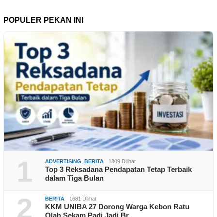
POPULER PEKAN INI
1
ADVERTISING
,
BERITA
1809 Dilihat
Top 3 Reksadana Pendapatan Tetap Terbaik
dalam Tiga Bulan
2
BERITA
1681 Dilihat
KKM UNIBA 27 Dorong Warga Kebon Ratu
Olah Sekam Padi Jadi Br…