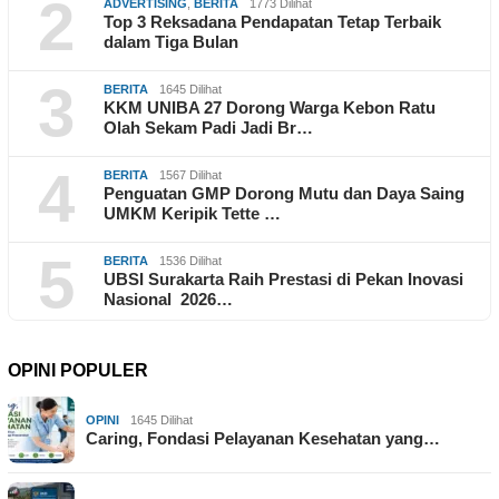
2
ADVERTISING
,
BERITA
1773 Dilihat
Top 3 Reksadana Pendapatan Tetap Terbaik
dalam Tiga Bulan
3
BERITA
1645 Dilihat
KKM UNIBA 27 Dorong Warga Kebon Ratu
Olah Sekam Padi Jadi Br…
4
BERITA
1567 Dilihat
Penguatan GMP Dorong Mutu dan Daya Saing
UMKM Keripik Tette …
5
BERITA
1536 Dilihat
UBSI Surakarta Raih Prestasi di Pekan Inovasi
Nasional 2026…
OPINI POPULER
OPINI
1645 Dilihat
Caring, Fondasi Pelayanan Kesehatan yang…