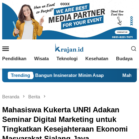
Loncat
ke
konten
Menu
Mobile
Pendidikan
Wisata
Teknologi
Kesehatan
Budaya
n Insinerator Minim Asap
Trending
Mahasiswa KKN 29 UINSA Per
Beranda
Berita
Mahasiswa Kukerta UNRI Adakan
Seminar Digital Marketing untuk
Tingkatkan Kesejahteraan Ekonomi
Masyarakat Sialang Jaya