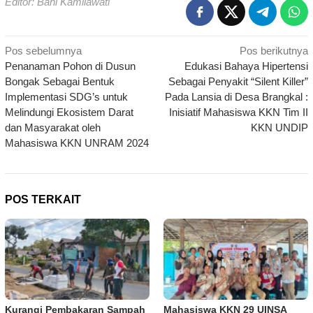
Editor: Bani Kamilawati
Navigasi
Pos sebelumnya
Pos berikutnya
Penanaman Pohon di Dusun
Edukasi Bahaya Hipertensi
pos
Bongak Sebagai Bentuk
Sebagai Penyakit “Silent Killer”
Implementasi SDG’s untuk
Pada Lansia di Desa Brangkal :
Melindungi Ekosistem Darat
Inisiatif Mahasiswa KKN Tim II
dan Masyarakat oleh
KKN UNDIP
Mahasiswa KKN UNRAM 2024
POS TERKAIT
Kurangi Pembakaran Sampah
Mahasiswa KKN 29 UINSA