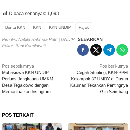
Dibaca sebanyak:
1,093
Berita KKN
KKN
KKN UNDIP
Pajak
Penulis: Nabila Rahmaa Putri | UNDIP
SEBARKAN
Editor: Bani Kamilawati
Navigasi
Pos sebelumnya
Pos berikutnya
Mahasiswa KKN UNDIP
Cegah Stunting, KKN-PPM
pos
Perluas Jangkauan UMKM
Kelompok 37 UMBY di Dusun
Desa Tegaldowo dengan
Kauman Tekankan Pentingnya
Memanfaatkan Instagram
Gizi Seimbang
POS TERKAIT