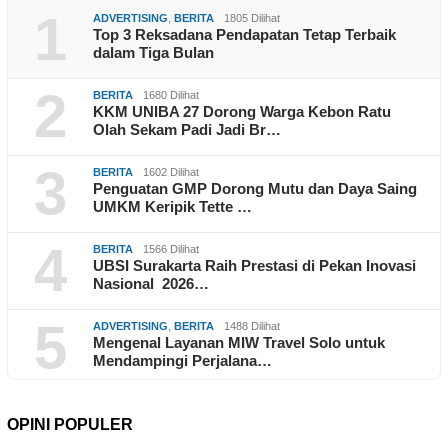
1
ADVERTISING
,
BERITA
1805 Dilihat
Top 3 Reksadana Pendapatan Tetap Terbaik
dalam Tiga Bulan
2
BERITA
1680 Dilihat
KKM UNIBA 27 Dorong Warga Kebon Ratu
Olah Sekam Padi Jadi Br…
3
BERITA
1602 Dilihat
Penguatan GMP Dorong Mutu dan Daya Saing
UMKM Keripik Tette …
4
BERITA
1566 Dilihat
UBSI Surakarta Raih Prestasi di Pekan Inovasi
Nasional 2026…
5
ADVERTISING
,
BERITA
1488 Dilihat
Mengenal Layanan MIW Travel Solo untuk
Mendampingi Perjalana…
OPINI POPULER