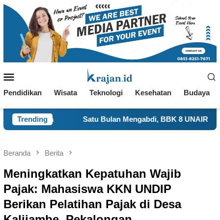
Loncat
ke
konten
Menu
Mobile
Pendidikan
Wisata
Teknologi
Kesehatan
Budaya
Satu Bulan Mengabdi, BBK 8 UNAIR Tampilkan Capaian Pr
Trending
Beranda
Berita
Meningkatkan Kepatuhan Wajib
Pajak: Mahasiswa KKN UNDIP
Berikan Pelatihan Pajak di Desa
Kalijambe, Pekalongan