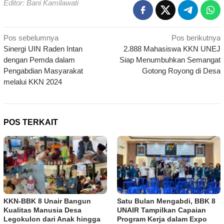
Editor: Bani Kamilawati
Navigasi
Pos sebelumnya
Pos berikutnya
Sinergi UIN Raden Intan
2.888 Mahasiswa KKN UNEJ
pos
dengan Pemda dalam
Siap Menumbuhkan Semangat
Pengabdian Masyarakat
Gotong Royong di Desa
melalui KKN 2024
POS TERKAIT
KKN-BBK 8 Unair Bangun
Satu Bulan Mengabdi, BBK 8
Kualitas Manusia Desa
UNAIR Tampilkan Capaian
Legokulon dari Anak hingga
Program Kerja dalam Expo