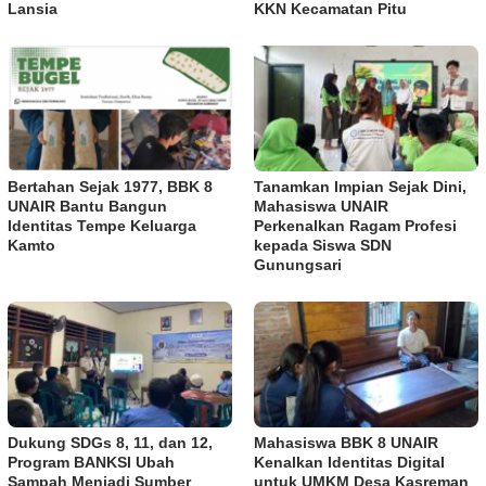
Lansia
KKN Kecamatan Pitu
Bertahan Sejak 1977, BBK 8
Tanamkan Impian Sejak Dini,
UNAIR Bantu Bangun
Mahasiswa UNAIR
Identitas Tempe Keluarga
Perkenalkan Ragam Profesi
Kamto
kepada Siswa SDN
Gunungsari
Dukung SDGs 8, 11, dan 12,
Mahasiswa BBK 8 UNAIR
Program BANKSI Ubah
Kenalkan Identitas Digital
Sampah Menjadi Sumber
untuk UMKM Desa Kasreman