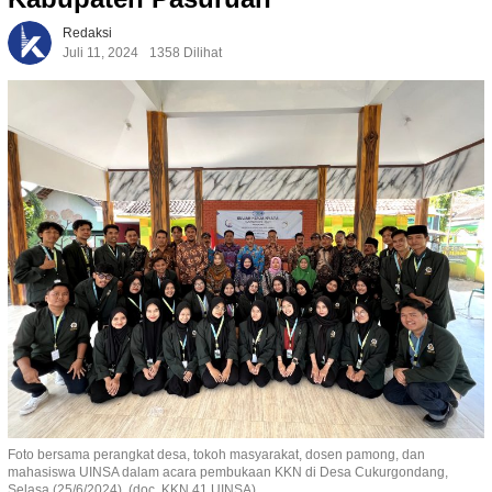
Redaksi
Juli 11, 2024
1358 Dilihat
Foto bersama perangkat desa, tokoh masyarakat, dosen pamong, dan
mahasiswa UINSA dalam acara pembukaan KKN di Desa Cukurgondang,
Selasa (25/6/2024). (doc. KKN 41 UINSA)