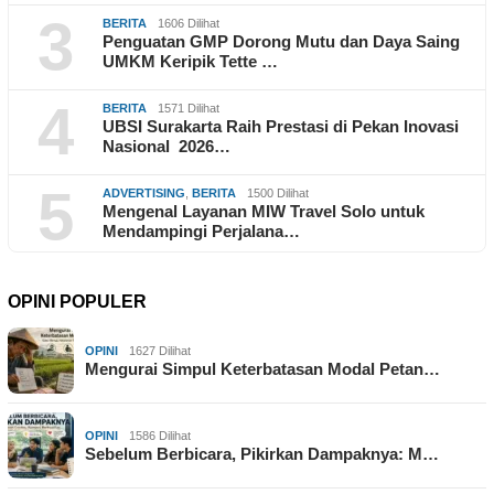
3
BERITA
1606 Dilihat
Penguatan GMP Dorong Mutu dan Daya Saing
UMKM Keripik Tette …
4
BERITA
1571 Dilihat
UBSI Surakarta Raih Prestasi di Pekan Inovasi
Nasional 2026…
5
ADVERTISING
,
BERITA
1500 Dilihat
Mengenal Layanan MIW Travel Solo untuk
Mendampingi Perjalana…
OPINI POPULER
OPINI
1627 Dilihat
Mengurai Simpul Keterbatasan Modal Petan…
OPINI
1586 Dilihat
Sebelum Berbicara, Pikirkan Dampaknya: M…