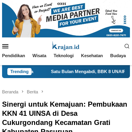
Loncat
ke
konten
Menu
Mobile
Pendidikan
Wisata
Teknologi
Kesehatan
Budaya
Satu Bulan Mengabdi, BBK 8 UNAIR Tampilkan Capaian Pr
Trending
Beranda
Berita
Sinergi untuk Kemajuan: Pembukaan
KKN 41 UINSA di Desa
Cukurgondang Kecamatan Grati
Kabupaten Pasuruan